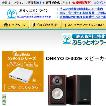
会員はオンラインで見積書(
)を
無料で作成
できます
会員登録(無料)
ログイン
見本
法人のお客様 請求書払いのご案内
学校・官公庁のお客様 校費・公費
研究機関のお客様 科研費払いのご案
ONKYO D-302E スピーカ