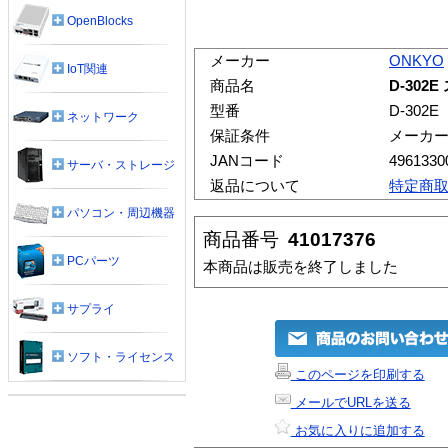
OpenBlocks
メーカー
ONKYO
IoT関連
商品名
D-30
型番
D-302E
ネットワーク
保証条件
メーカ
JANコード
4961330
サーバ・ストレージ
返品について
特定商
パソコン・周辺機器
商品番号
41017376
PCパーツ
本商品は販売を終了しました
サプライ
ソフト・ライセンス
このページを印刷する
メールでURLを送る
お気に入りに追加する