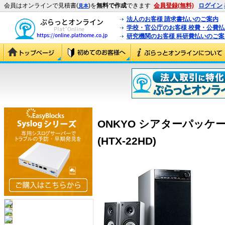
会員はオンラインで見積書(
)を
無料で作成
できます
会員登録(無料)
ログイン
見本
法人のお客様 請求書払いのご案内
学校・官公庁のお客様 校費・公費
研究機関のお客様 科研費払いのご案
ONKYO シアターパッケー
(HTX-22HD)