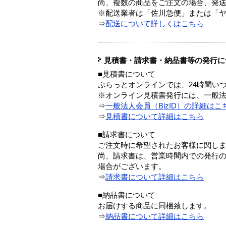
尚、複数の商品をご注文の場合、発
※配送業者は「佐川急便」または「
⇒
配送について詳しくはこちら
見積書・請求書・納品書等の発行に
■見積書について
ぷらっとオンラインでは、24時間い
※オンライン見積書発行には、一般法人
⇒
一般法人会員（BizID）の詳細はこ
⇒
見積書について詳細はこちら
■請求書について
ご注文時に希望されたお客様に関し
尚、請求書は、営業時間内での発行
場合がございます。
⇒
請求書について詳細はこちら
■納品書について
お届けする商品に同梱致します。
⇒
納品書について詳細はこちら