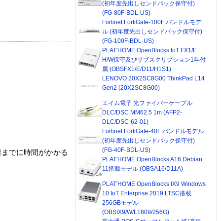
(初年度先出しセンドバック保守付)
(FG-80F-BDL-US)
Fortinet FortiGate-100F バンドルモデ
ル (初年度先出しセンドバック保守付)
(FG-100F-BDL-US)
PLAT'HOME OpenBlocks IoT FX1/E
H/W保守及びサブスクリプション1年付
属 (OBSFX1/E/D11/H1S1)
LENOVO 20X2SC8G00 ThinkPad L14
Gen2 (20X2SC8G00)
エイム電子 光ファイバーケーブル
DLC/DSC MM62.5 1m (AFP2-
DLC/DSC-62-01)
Fortinet FortiGate-40F バンドルモデル
(初年度先出しセンドバック保守付)
(FG-40F-BDL-US)
着までに時間がかかる
PLAT'HOME OpenBlocks A16 Debian
11搭載モデル (OBSA16/D11A)
PLAT'HOME OpenBlocks IX9 Windows
10 IoT Enterprise 2019 LTSC搭載
256GBモデル
(OBSIX9/W/L1809/256G)