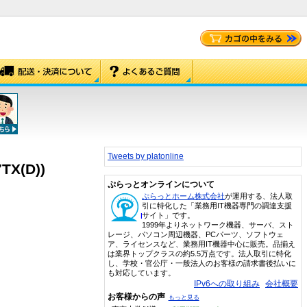
Tweets by platonline
X(D))
ぷらっとオンラインについて
ぷらっとホーム株式会社
が運用する、法人取
引に特化した「業務用IT機器専門の調達支援
サイト」です。
1999年よりネットワーク機器、サーバ、スト
レージ、パソコン周辺機器、PCパーツ、ソフトウェ
ア、ライセンスなど、業務用IT機器中心に販売。品揃え
は業界トップクラスの約5.5万点です。法人取引に特化
し、学校・官公庁・一般法人のお客様の請求書後払いに
も対応しています。
IPv6への取り組み
会社概要
お客様からの声
もっと見る