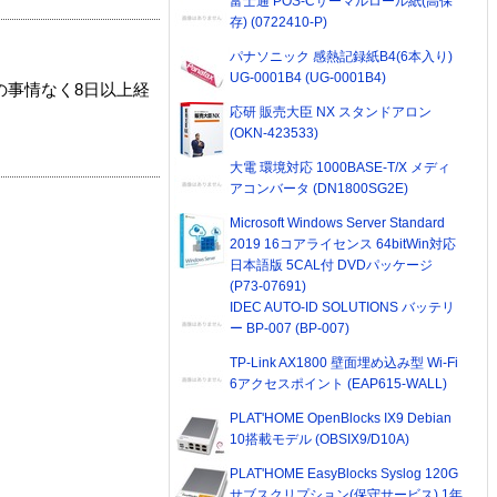
富士通 POS-Cサーマルロール紙(高保
存) (0722410-P)
パナソニック 感熱記録紙B4(6本入り)
UG-0001B4 (UG-0001B4)
の事情なく8日以上経
応研 販売大臣 NX スタンドアロン
(OKN-423533)
大電 環境対応 1000BASE-T/X メディ
アコンバータ (DN1800SG2E)
Microsoft Windows Server Standard
2019 16コアライセンス 64bitWin対応
日本語版 5CAL付 DVDパッケージ
(P73-07691)
IDEC AUTO-ID SOLUTIONS バッテリ
ー BP-007 (BP-007)
TP-Link AX1800 壁面埋め込み型 Wi-Fi
6アクセスポイント (EAP615-WALL)
PLAT'HOME OpenBlocks IX9 Debian
10搭載モデル (OBSIX9/D10A)
PLAT'HOME EasyBlocks Syslog 120G
サブスクリプション(保守サービス) 1年