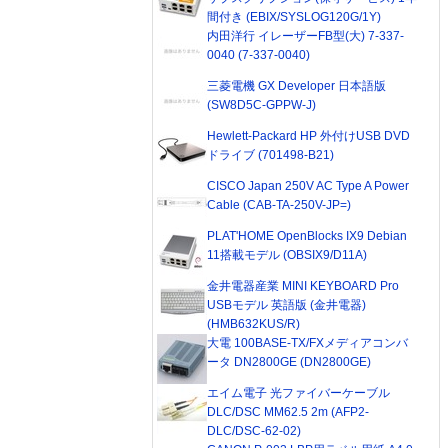
間付き (EBIX/SYSLOG120G/1Y)
内田洋行 イレーザーFB型(大) 7-337-
0040 (7-337-0040)
三菱電機 GX Developer 日本語版
(SW8D5C-GPPW-J)
Hewlett-Packard HP 外付けUSB DVD
ドライブ (701498-B21)
CISCO Japan 250V AC Type A Power
Cable (CAB-TA-250V-JP=)
PLAT'HOME OpenBlocks IX9 Debian
11搭載モデル (OBSIX9/D11A)
金井電器産業 MINI KEYBOARD Pro
USBモデル 英語版 (金井電器)
(HMB632KUS/R)
大電 100BASE-TX/FXメディアコンバ
ータ DN2800GE (DN2800GE)
エイム電子 光ファイバーケーブル
DLC/DSC MM62.5 2m (AFP2-
DLC/DSC-62-02)