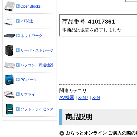
OpenBlocks
商品番号
41017361
IoT関連
本商品は販売を終了しました
ネットワーク
サーバ・ストレージ
パソコン・周辺機器
PCパーツ
関連カテゴリ
サプライ
AV機器
|
X-N7
|
X-N
ソフト・ライセンス
商品説明
ぷらっとオンライン ご購入の際の