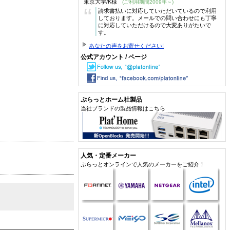
東京大学/K様
(ご利用期間2009年～)
“
請求書払いに対応していただいているので利用
しております。メールでの問い合わせにも丁寧
に対応していただけるので大変ありがたいで
す。
あなたの声をお寄せください!
公式アカウント / ページ
ぷらっとホーム社製品
当社ブランドの製品情報はこちら
人気・定番メーカー
ぷらっとオンラインで人気のメーカーをご紹介！