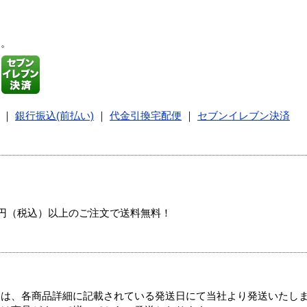
す。
｜
銀行振込(前払い)
｜
代金引換宅配便
｜
セブンイレブン決済
00円（税込）以上のご注文で送料無料！
ては、各商品詳細に記載されている発送日にて当社より発送いたし