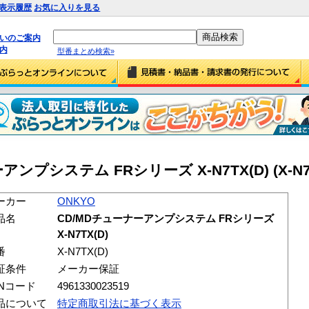
表示履歴
お気に入りを見る
払いのご案内
内
型番まとめ検索»
ンプシステム FRシリーズ X-N7TX(D) (X-N7T
ーカー
ONKYO
品名
CD/MDチューナーアンプシステム FRシリーズ
X-N7TX(D)
番
X-N7TX(D)
証条件
メーカー保証
ANコード
4961330023519
品について
特定商取引法に基づく表示