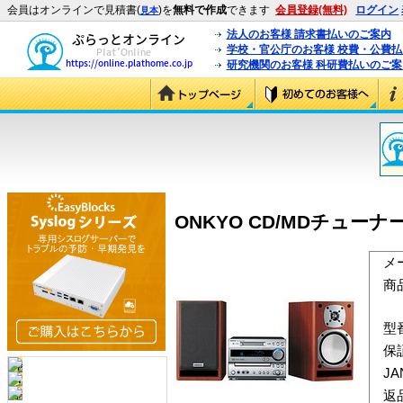
会員はオンラインで見積書(
)を
無料で作成
できます
会員登録(無料)
ログイン
見本
法人のお客様 請求書払いのご案内
学校・官公庁のお客様 校費・公費
研究機関のお客様 科研費払いのご案
ONKYO CD/MDチューナーア
メ
商
型
保
J
返