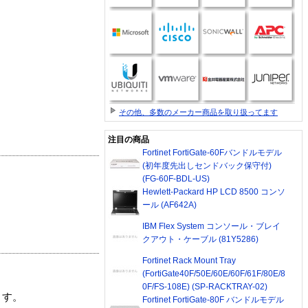
その他、多数のメーカー商品を取り扱ってます
注目の商品
Fortinet FortiGate-60Fバンドルモデル
(初年度先出しセンドバック保守付)
(FG-60F-BDL-US)
Hewlett-Packard HP LCD 8500 コンソ
ール (AF642A)
IBM Flex System コンソール・ブレイ
クアウト・ケーブル (81Y5286)
Fortinet Rack Mount Tray
(FortiGate40F/50E/60E/60F/61F/80E/8
0F/FS-108E) (SP-RACKTRAY-02)
ます。
Fortinet FortiGate-80F バンドルモデル