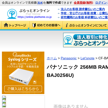
会員はオンラインで見積書(
)を
無料で作成
できます
会員登録(無料)
ログイン
見本
法人のお客様 請求書払いのご案内
学校・官公庁のお客様 校費・公費
研究機関のお客様 科研費払いのご案
ホーム
>
Panasonic
>
Let'snote
> CF-B
パナソニック 256MB RA
BAJ0256U)