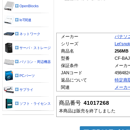
OpenBlocks
IoT関連
ネットワーク
メーカー
パナソ
シリーズ
Let'snot
サーバ・ストレージ
商品名
256M
型番
CF-BAJ
パソコン・周辺機器
保証条件
メーカ
JANコード
498482
PCパーツ
返品について
特定商
関連
メーカ
サプライ
商品番号
41017268
ソフト・ライセンス
本商品は販売を終了しました