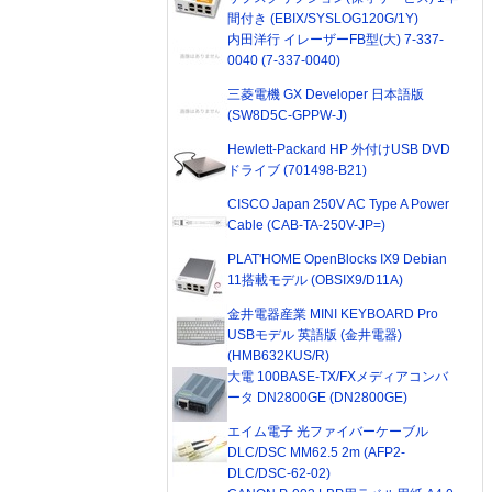
間付き (EBIX/SYSLOG120G/1Y)
内田洋行 イレーザーFB型(大) 7-337-
0040 (7-337-0040)
三菱電機 GX Developer 日本語版
(SW8D5C-GPPW-J)
Hewlett-Packard HP 外付けUSB DVD
ドライブ (701498-B21)
CISCO Japan 250V AC Type A Power
Cable (CAB-TA-250V-JP=)
PLAT'HOME OpenBlocks IX9 Debian
11搭載モデル (OBSIX9/D11A)
金井電器産業 MINI KEYBOARD Pro
USBモデル 英語版 (金井電器)
(HMB632KUS/R)
大電 100BASE-TX/FXメディアコンバ
ータ DN2800GE (DN2800GE)
エイム電子 光ファイバーケーブル
DLC/DSC MM62.5 2m (AFP2-
DLC/DSC-62-02)