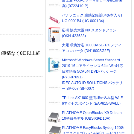
富士通 POS-Cサーマルロール紙(高保
存) (0722410-P)
パナソニック 感熱記録紙B4(6本入り)
UG-0001B4 (UG-0001B4)
応研 販売大臣 NX スタンドアロン
(OKN-423533)
大電 環境対応 1000BASE-T/X メディ
アコンバータ (DN1800SG2E)
の事情なく8日以上経
Microsoft Windows Server Standard
2019 16コアライセンス 64bitWin対応
日本語版 5CAL付 DVDパッケージ
(P73-07691)
IDEC AUTO-ID SOLUTIONS バッテリ
ー BP-007 (BP-007)
TP-Link AX1800 壁面埋め込み型 Wi-Fi
6アクセスポイント (EAP615-WALL)
PLAT'HOME OpenBlocks IX9 Debian
10搭載モデル (OBSIX9/D10A)
PLAT'HOME EasyBlocks Syslog 120G
サブスクリプション(保守サービス) 1年