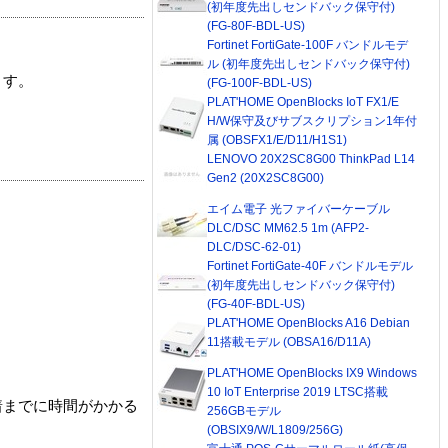
(初年度先出しセンドバック保守付)
(FG-80F-BDL-US)
Fortinet FortiGate-100F バンドルモデ
ル (初年度先出しセンドバック保守付)
ます。
(FG-100F-BDL-US)
PLAT'HOME OpenBlocks IoT FX1/E
H/W保守及びサブスクリプション1年付
属 (OBSFX1/E/D11/H1S1)
LENOVO 20X2SC8G00 ThinkPad L14
Gen2 (20X2SC8G00)
エイム電子 光ファイバーケーブル
DLC/DSC MM62.5 1m (AFP2-
DLC/DSC-62-01)
Fortinet FortiGate-40F バンドルモデル
(初年度先出しセンドバック保守付)
(FG-40F-BDL-US)
PLAT'HOME OpenBlocks A16 Debian
11搭載モデル (OBSA16/D11A)
PLAT'HOME OpenBlocks IX9 Windows
10 IoT Enterprise 2019 LTSC搭載
着までに時間がかかる
256GBモデル
(OBSIX9/W/L1809/256G)