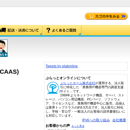
Tweets by platonline
CAAS)
ぷらっとオンラインについて
ぷらっとホーム株式会社
が運用する、法人取
引に特化した「業務用IT機器専門の調達支援
サイト」です。
1999年よりネットワーク機器、サーバ、スト
レージ、パソコン周辺機器、PCパーツ、ソフトウェ
ア、ライセンスなど、業務用IT機器中心に販売。品揃え
は業界トップクラスの約5.5万点です。法人取引に特化
し、学校・官公庁・一般法人のお客様の請求書後払いに
も対応しています。
IPv6への取り組み
会社概要
お客様からの声
もっと見る