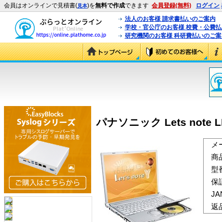
会員はオンラインで見積書(
)を
無料で作成
できます
会員登録(無料)
ログイン
見本
法人のお客様 請求書払いのご案内
学校・官公庁のお客様 校費・公費
研究機関のお客様 科研費払いのご案
パナソニック Lets note L
メ
商
型
保
J
返