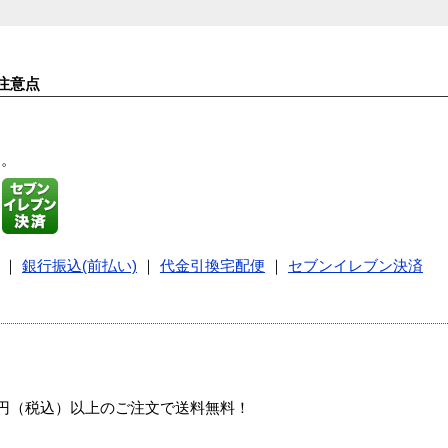
注意点
す。
｜
銀行振込(前払い)
｜
代金引換宅配便
｜
セブンイレブン決済
00円（税込）以上のご注文で送料無料！