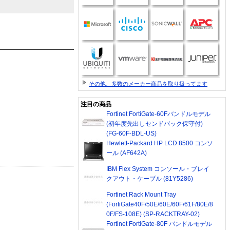
その他、多数のメーカー商品を取り扱ってます
注目の商品
Fortinet FortiGate-60Fバンドルモデル
(初年度先出しセンドバック保守付)
(FG-60F-BDL-US)
Hewlett-Packard HP LCD 8500 コンソ
ール (AF642A)
IBM Flex System コンソール・ブレイ
クアウト・ケーブル (81Y5286)
Fortinet Rack Mount Tray
(FortiGate40F/50E/60E/60F/61F/80E/8
0F/FS-108E) (SP-RACKTRAY-02)
Fortinet FortiGate-80F バンドルモデル