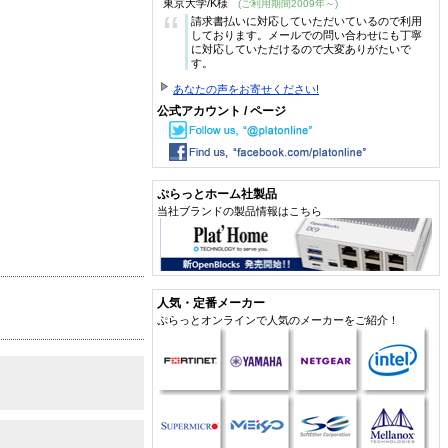
東京大学/K様
(ご利用期間2009年～)
“
請求書払いに対応していただいているので利用
しております。メールでの問い合わせにも丁寧
に対応していただけるので大変ありがたいで
す。
あなたの声をお寄せください!
公式アカウント / ページ
ぷらっとホーム社製品
当社ブランドの製品情報はこちら
人気・定番メーカー
ぷらっとオンラインで人気のメーカーをご紹介！