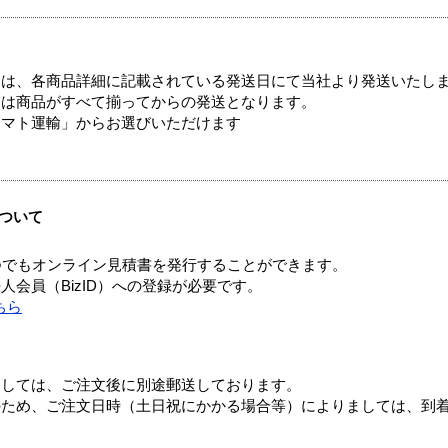
ては、各商品詳細に記載されている発送日にて当社より発送いたし
送は商品がすべて揃ってからの発送となります。
ヤマト運輸」からお選びいただけます
ついて
つでもオンライン見積書を発行することができます。
会員（BizID）への登録が必要です。
ちら
ましては、ご注文後に別途郵送しております。
のため、ご注文日時（土日祝にかかる場合等）によりましては、到