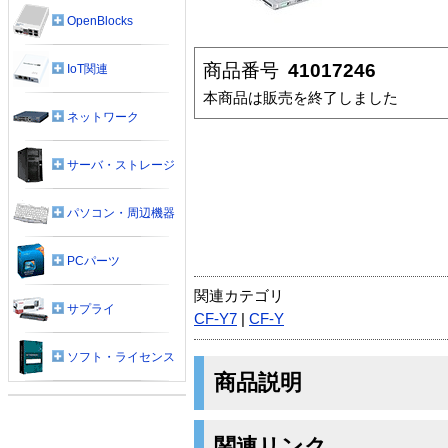
OpenBlocks
商品番号
41017246
IoT関連
本商品は販売を終了しました
ネットワーク
サーバ・ストレージ
パソコン・周辺機器
PCパーツ
関連カテゴリ
サプライ
CF-Y7
|
CF-Y
ソフト・ライセンス
商品説明
関連リンク