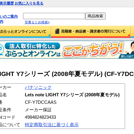
表示履歴
お気に入りを見る
払いのご案内
内
型番まとめ検索»
IGHT Y7シリーズ (2008年夏モデル) (CF-Y7DC
ーカー
パナソニック
品名
Lets note LIGHT Y7シリーズ (2008年夏モデル)
番
CF-Y7DCCAAS
証条件
メーカー保証
ANコード
4984824823433
品について
特定商取引法に基づく表示