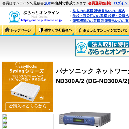
会員はオンラインで見積書(
)を
無料で作成
できます
会員登録(無料)
ログイン
見本
法人のお客様 請求書払いのご案内
学校・官公庁のお客様 校費・公費
研究機関のお客様 科研費払いのご案
パナソニック ネットワー
ND300A/2 (DG-ND300A/2