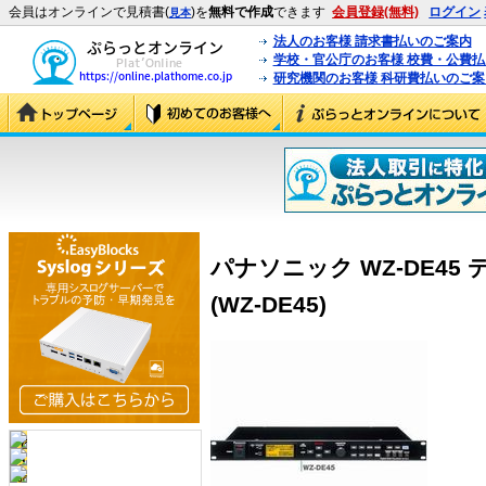
会員はオンラインで見積書(
)を
無料で作成
できます
会員登録(無料)
ログイン
見本
法人のお客様 請求書払いのご案内
学校・官公庁のお客様 校費・公費
研究機関のお客様 科研費払いのご案
パナソニック WZ-DE4
(WZ-DE45)