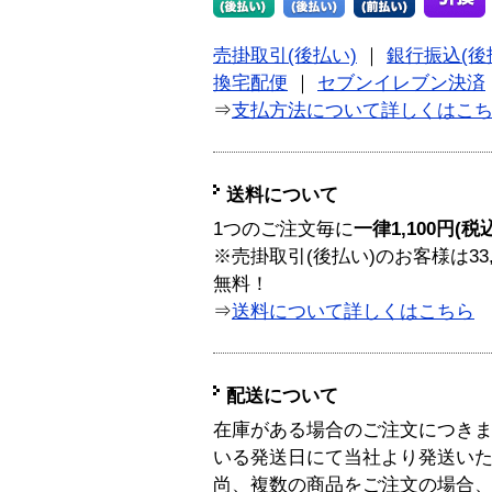
売掛取引(後払い)
｜
銀行振込(後
換宅配便
｜
セブンイレブン決済
⇒
支払方法について詳しくはこ
送料について
1つのご注文毎に
一律1,100円(税
※売掛取引(後払い)のお客様は33
無料！
⇒
送料について詳しくはこちら
配送について
在庫がある場合のご注文につき
いる発送日にて当社より発送い
尚、複数の商品をご注文の場合