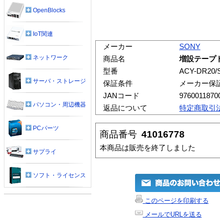
OpenBlocks
IoT関連
メーカー
SONY
ネットワーク
商品名
増設テープドラ
型番
ACY-DR20/
サーバ・ストレージ
保証条件
メーカー保
JANコード
9760011870
パソコン・周辺機器
返品について
特定商取引
PCパーツ
商品番号
41016778
本商品は販売を終了しました
サプライ
ソフト・ライセンス
このページを印刷する
メールでURLを送る