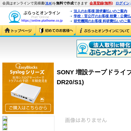
会員はオンラインで見積書(
)を
無料で作成
できます
会員登録(無料)
ログイン
見本
法人のお客様 請求書払いのご案内
学校・官公庁のお客様 校費・公費
研究機関のお客様 科研費払いのご案
SONY 増設テープドライブ AC
DR20/S1)