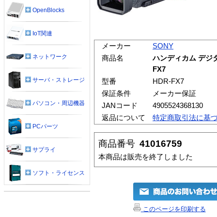
OpenBlocks
IoT関連
メーカー
SONY
ネットワーク
商品名
ハンディカム デジタ
FX7
サーバ・ストレージ
型番
HDR-FX7
保証条件
メーカー保証
パソコン・周辺機器
JANコード
4905524368130
返品について
特定商取引法に基
PCパーツ
商品番号
41016759
サプライ
本商品は販売を終了しました
ソフト・ライセンス
このページを印刷する