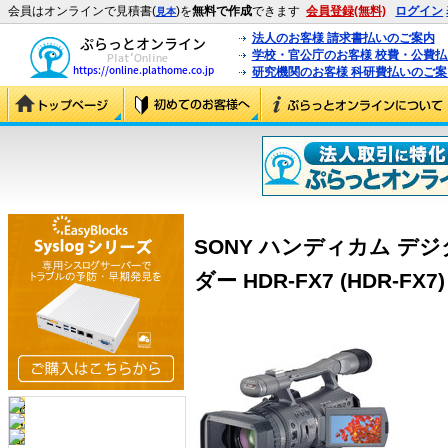
会員はオンラインで見積書(
)を
無料で作成
できます
会員登録(無料)
ログイン
見本
法人のお客様 請求書払いのご案内
学校・官公庁のお客様 校費・公費
研究機関のお客様 科研費払いのご案
SONY ハンディカム デ
ダー HDR-FX7 (HDR-FX7)