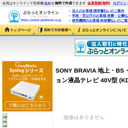
会員はオンラインで見積書(
)を
無料で作成
できます
会員登録(無料)
ログイン
見本
法人のお客様 請求書払いのご案内
学校・官公庁のお客様 校費・公費
研究機関のお客様 科研費払いのご案
SONY BRAVIA 地上・
ョン液晶テレビ 40V型 (KDL