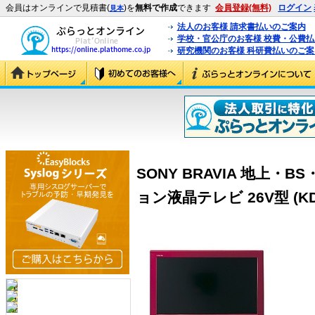
会員はオンラインで見積書(
)を
無料で作成
できます
会員登録(無料)
ログイン
見本
法人のお客様 請求書払いのご案内
学校・官公庁のお客様 校費・公費
研究機関のお客様 科研費払いのご案
SONY BRAVIA 地上・
ョン液晶テレビ 26V型 (KDL