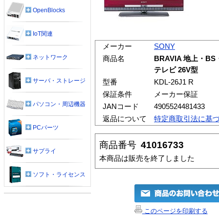
OpenBlocks
IoT関連
メーカー
SONY
ネットワーク
商品名
BRAVIA 地上・
テレビ 26V型
サーバ・ストレージ
型番
KDL-26J1 R
保証条件
メーカー保証
パソコン・周辺機器
JANコード
4905524481433
返品について
特定商取引法に基
PCパーツ
商品番号
41016733
サプライ
本商品は販売を終了しました
ソフト・ライセンス
このページを印刷する