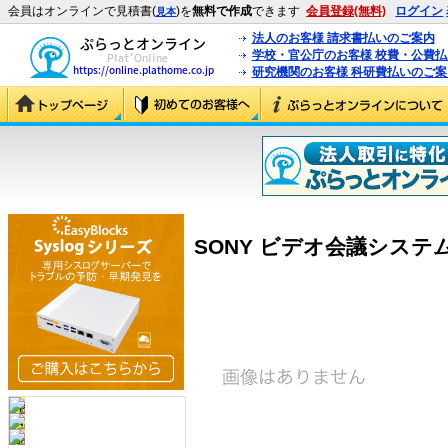
会員はオンラインで見積書(
)を
無料で作成
できます
会員登録(無料)
ログイン
見本
法人のお客様 請求書払いのご案内
学校・官公庁のお客様 校費・公費
研究機関のお客様 科研費払いのご案
SONY ビデオ会議システム PC