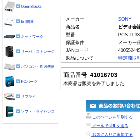
OpenBlocks
メーカー
SONY
IoT関連
商品名
ビデオ会議シ
型番
PCS-TL33
ネットワーク
保証条件
メーカー
JANコード
49055244
サーバ・ストレージ
返品について
特定商取
パソコン・周辺機器
商品番号
41016703
PCパーツ
本商品は販売を終了しました
サプライ
ソフト・ライセンス
このページを印刷する
メールでURLを送る
お気に入りに追加する