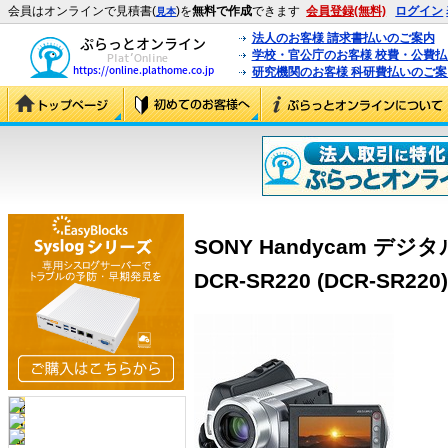
会員はオンラインで見積書(
)を
無料で作成
できます
会員登録(無料)
ログイン
見本
法人のお客様 請求書払いのご案内
学校・官公庁のお客様 校費・公費
研究機関のお客様 科研費払いのご案
SONY Handycam 
DCR-SR220 (DCR-SR220)