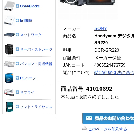
OpenBlocks
IoT関連
メーカー
SONY
ネットワーク
商品名
Handycam デジ
SR220
サーバ・ストレージ
型番
DCR-SR220
保証条件
メーカー保証
パソコン・周辺機器
JANコード
4905524473759
返品について
特定商取引法に基
PCパーツ
商品番号
41016692
サプライ
本商品は販売を終了しました
ソフト・ライセンス
このページを印刷する