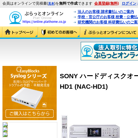
会員はオンラインで見積書(
)を
無料で作成
できます
会員登録(無料)
ログイン
見本
法人のお客様 請求書払いのご案内
学校・官公庁のお客様 校費・公費
研究機関のお客様 科研費払いのご案
SONY ハードディスクオ
HD1 (NAC-HD1)