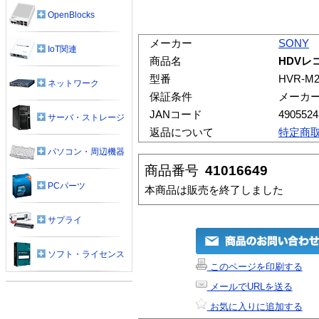
OpenBlocks
メーカー
SONY
IoT関連
商品名
HDVレコ
型番
HVR-M2
ネットワーク
保証条件
メーカ
JANコード
4905524
サーバ・ストレージ
返品について
特定商
パソコン・周辺機器
商品番号
41016649
PCパーツ
本商品は販売を終了しました
サプライ
ソフト・ライセンス
このページを印刷する
メールでURLを送る
お気に入りに追加する