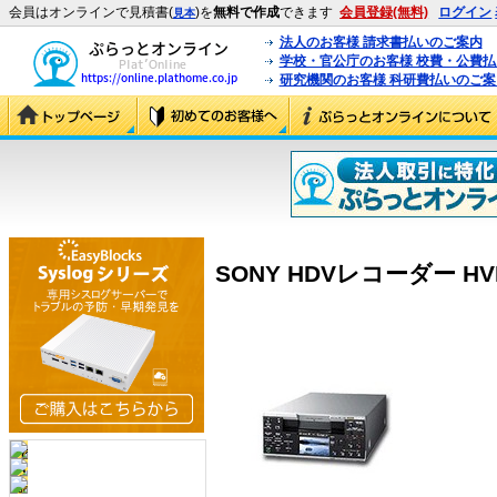
会員はオンラインで見積書(
)を
無料で作成
できます
会員登録(無料)
ログイン
見本
法人のお客様 請求書払いのご案内
学校・官公庁のお客様 校費・公費
研究機関のお客様 科研費払いのご案
SONY HDVレコーダー HVR-