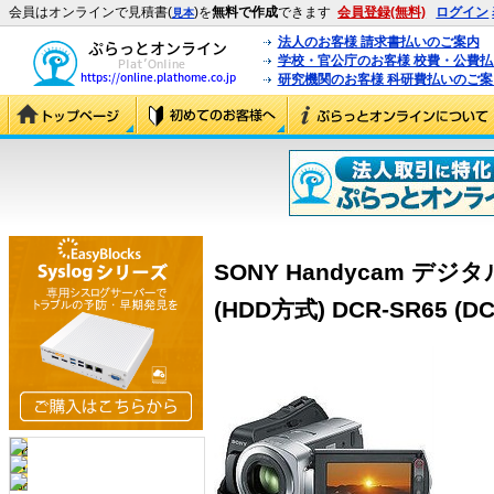
会員はオンラインで見積書(
)を
無料で作成
できます
会員登録(無料)
ログイン
見本
法人のお客様 請求書払いのご案内
学校・官公庁のお客様 校費・公費
研究機関のお客様 科研費払いのご案
SONY Handycam 
(HDD方式) DCR-SR65 (DC