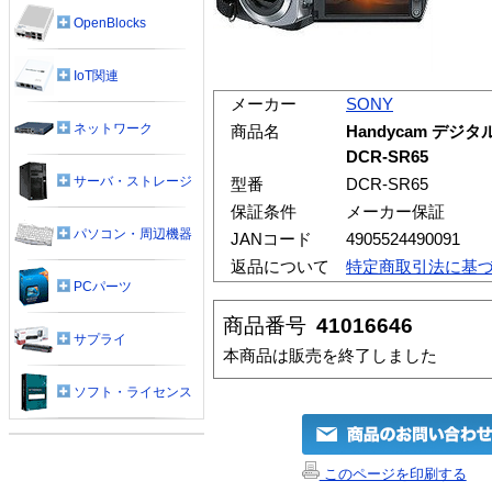
OpenBlocks
IoT関連
メーカー
SONY
ネットワーク
商品名
Handycam デ
DCR-SR65
サーバ・ストレージ
型番
DCR-SR65
保証条件
メーカー保証
パソコン・周辺機器
JANコード
4905524490091
返品について
特定商取引法に基
PCパーツ
商品番号
41016646
サプライ
本商品は販売を終了しました
ソフト・ライセンス
このページを印刷する