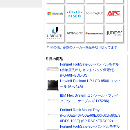
その他、多数のメーカー商品を取り扱ってます
注目の商品
Fortinet FortiGate-60Fバンドルモデル
(初年度先出しセンドバック保守付)
(FG-60F-BDL-US)
Hewlett-Packard HP LCD 8500 コンソ
ール (AF642A)
IBM Flex System コンソール・ブレイ
クアウト・ケーブル (81Y5286)
Fortinet Rack Mount Tray
(FortiGate40F/50E/60E/60F/61F/80E/8
0F/FS-108E) (SP-RACKTRAY-02)
Fortinet FortiGate-80F バンドルモデル