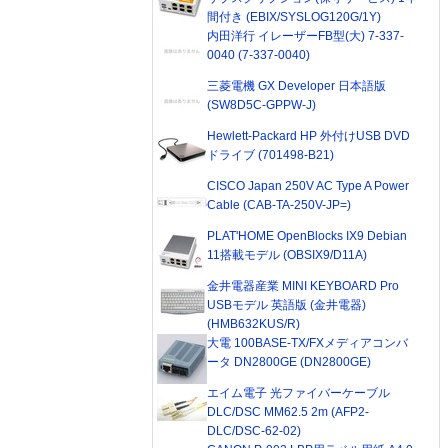
間付き (EBIX/SYSLOG120G/1Y)
内田洋行 イレーザーFB型(大) 7-337-
0040 (7-337-0040)
三菱電機 GX Developer 日本語版
(SW8D5C-GPPW-J)
Hewlett-Packard HP 外付けUSB DVD
ドライブ (701498-B21)
CISCO Japan 250V AC Type A Power
Cable (CAB-TA-250V-JP=)
PLAT'HOME OpenBlocks IX9 Debian
11搭載モデル (OBSIX9/D11A)
金井電器産業 MINI KEYBOARD Pro
USBモデル 英語版 (金井電器)
(HMB632KUS/R)
大電 100BASE-TX/FXメディアコンバ
ータ DN2800GE (DN2800GE)
エイム電子 光ファイバーケーブル
DLC/DSC MM62.5 2m (AFP2-
DLC/DSC-62-02)