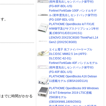
(初年度先出しセンドバック保守付)
(FG-80F-BDL-US)
Fortinet FortiGate-100F バンドルモデ
ル (初年度先出しセンドバック保守付)
ます。
(FG-100F-BDL-US)
PLAT'HOME OpenBlocks IoT FX1/E
H/W保守及びサブスクリプション1年付
属 (OBSFX1/E/D11/H1S1)
LENOVO 20X2SC8G00 ThinkPad L14
Gen2 (20X2SC8G00)
エイム電子 光ファイバーケーブル
DLC/DSC MM62.5 1m (AFP2-
DLC/DSC-62-01)
Fortinet FortiGate-40F バンドルモデル
(初年度先出しセンドバック保守付)
(FG-40F-BDL-US)
PLAT'HOME OpenBlocks A16 Debian
11搭載モデル (OBSA16/D11A)
PLAT'HOME OpenBlocks IX9 Windows
10 IoT Enterprise 2019 LTSC搭載
着までに時間がかかる
256GBモデル
(OBSIX9/W/L1809/256G)