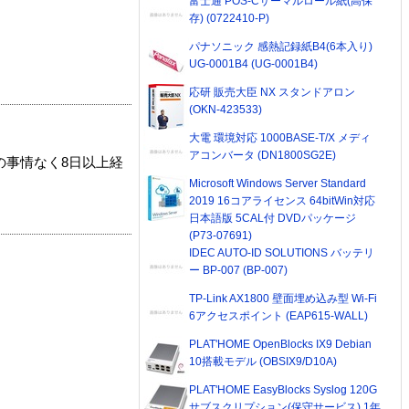
富士通 POS-Cサーマルロール紙(高保
存) (0722410-P)
パナソニック 感熱記録紙B4(6本入り)
UG-0001B4 (UG-0001B4)
応研 販売大臣 NX スタンドアロン
(OKN-423533)
大電 環境対応 1000BASE-T/X メディ
アコンバータ (DN1800SG2E)
の事情なく8日以上経
Microsoft Windows Server Standard
2019 16コアライセンス 64bitWin対応
日本語版 5CAL付 DVDパッケージ
(P73-07691)
IDEC AUTO-ID SOLUTIONS バッテリ
ー BP-007 (BP-007)
TP-Link AX1800 壁面埋め込み型 Wi-Fi
6アクセスポイント (EAP615-WALL)
PLAT'HOME OpenBlocks IX9 Debian
10搭載モデル (OBSIX9/D10A)
PLAT'HOME EasyBlocks Syslog 120G
サブスクリプション(保守サービス) 1年