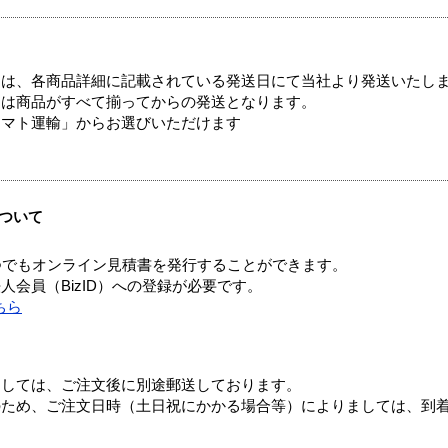
ては、各商品詳細に記載されている発送日にて当社より発送いたし
送は商品がすべて揃ってからの発送となります。
ヤマト運輸」からお選びいただけます
ついて
つでもオンライン見積書を発行することができます。
会員（BizID）への登録が必要です。
ちら
ましては、ご注文後に別途郵送しております。
のため、ご注文日時（土日祝にかかる場合等）によりましては、到