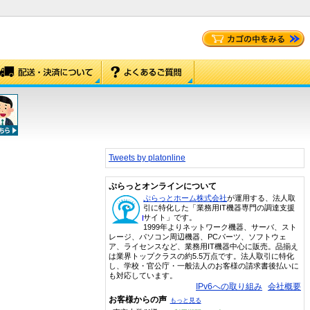
Tweets by platonline
ぷらっとオンラインについて
ぷらっとホーム株式会社
が運用する、法人取
引に特化した「業務用IT機器専門の調達支援
サイト」です。
1999年よりネットワーク機器、サーバ、スト
レージ、パソコン周辺機器、PCパーツ、ソフトウェ
ア、ライセンスなど、業務用IT機器中心に販売。品揃え
は業界トップクラスの約5.5万点です。法人取引に特化
し、学校・官公庁・一般法人のお客様の請求書後払いに
も対応しています。
IPv6への取り組み
会社概要
お客様からの声
もっと見る