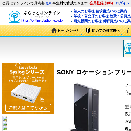
会員はオンラインで見積書(
)を
無料で作成
できます
会員登録(無料)
ログイン
見本
法人のお客様 請求書払いのご案内
学校・官公庁のお客様 校費・公費
研究機関のお客様 科研費払いのご案
SONY ロケーションフリー ベ
メ
商
型
保
J
返