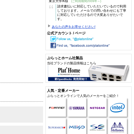
東京大学/K様
(ご利用期間2009年～)
“
請求書払いに対応していただいているので利用
しております。メールでの問い合わせにも丁寧
に対応していただけるので大変ありがたいで
す。
あなたの声をお寄せください!
公式アカウント / ページ
ぷらっとホーム社製品
当社ブランドの製品情報はこちら
人気・定番メーカー
ぷらっとオンラインで人気のメーカーをご紹介！