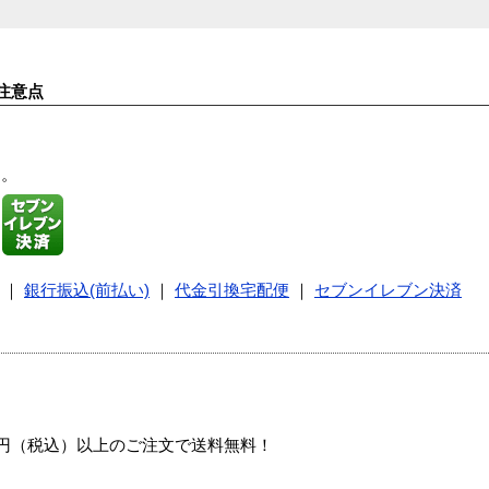
注意点
す。
｜
銀行振込(前払い)
｜
代金引換宅配便
｜
セブンイレブン決済
00円（税込）以上のご注文で送料無料！