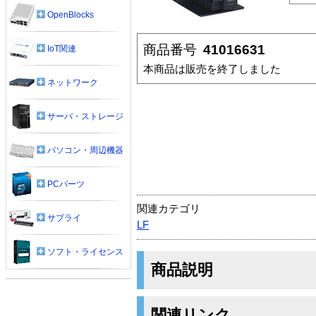
OpenBlocks
商品番号
41016631
IoT関連
本商品は販売を終了しました
ネットワーク
サーバ・ストレージ
パソコン・周辺機器
PCパーツ
関連カテゴリ
サプライ
LF
ソフト・ライセンス
商品説明
関連リンク