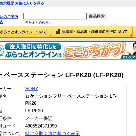
表示履歴
お気に入りを見る
払いのご案内
内
型番まとめ検索»
ースステーション LF-PK20 (LF-PK20)
ーカー
SONY
品名
ロケーションフリー ベースステーション LF-
PK20
番
LF-PK20
証条件
メーカー保証
ANコード
4905524371390
品について
特定商取引法に基づく表示