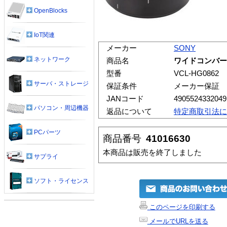
OpenBlocks
IoT関連
メーカー
SONY
ネットワーク
商品名
ワイドコンバージ
型番
VCL-HG0862
サーバ・ストレージ
保証条件
メーカー保証
JANコード
4905524332049
パソコン・周辺機器
返品について
特定商取引法に
PCパーツ
商品番号
41016630
本商品は販売を終了しました
サプライ
ソフト・ライセンス
このページを印刷する
メールでURLを送る