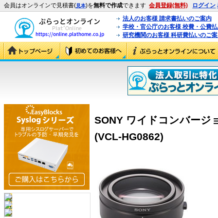
会員はオンラインで見積書(
)を
無料で作成
できます
会員登録(無料)
ログイン
見本
法人のお客様 請求書払いのご案内
学校・官公庁のお客様 校費・公費
研究機関のお客様 科研費払いのご案
SONY ワイドコンバージョン
(VCL-HG0862)