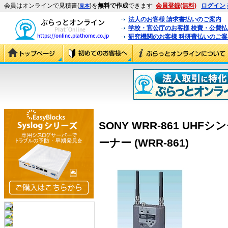
会員はオンラインで見積書(
)を
無料で作成
できます
会員登録(無料)
ログイン
見本
法人のお客様 請求書払いのご案内
学校・官公庁のお客様 校費・公費
研究機関のお客様 科研費払いのご案
SONY WRR-861 U
ーナー (WRR-861)