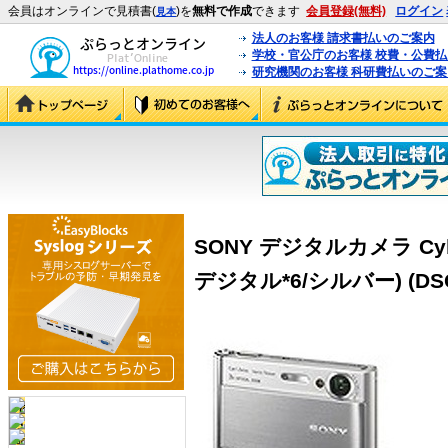
会員はオンラインで見積書(
)を
無料で作成
できます
会員登録(無料)
ログイン
見本
法人のお客様 請求書払いのご案内
学校・官公庁のお客様 校費・公費
研究機関のお客様 科研費払いのご案
SONY デジタルカメラ Cybe
デジタル*6/シルバー) (DSC-