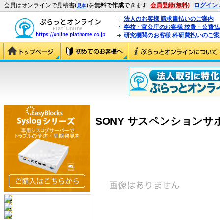
会員はオンラインで見積書(
)を
無料で作成
できます
会員登録(無料)
ログイン
見本
法人のお客様 請求書払いのご案内
学校・官公庁のお客様 校費・公費
研究機関のお客様 科研費払いのご案
SONY サスペンションサポート 