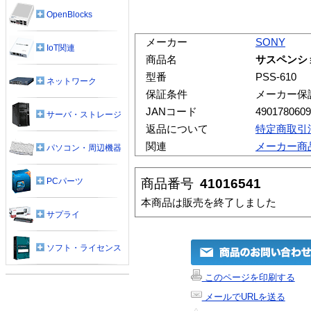
OpenBlocks
メーカー
SONY
IoT関連
商品名
サスペンショ
型番
PSS-610
ネットワーク
保証条件
メーカー保
JANコード
4901780609
サーバ・ストレージ
返品について
特定商取引
関連
メーカー商
パソコン・周辺機器
商品番号
41016541
PCパーツ
本商品は販売を終了しました
サプライ
ソフト・ライセンス
このページを印刷する
メールでURLを送る