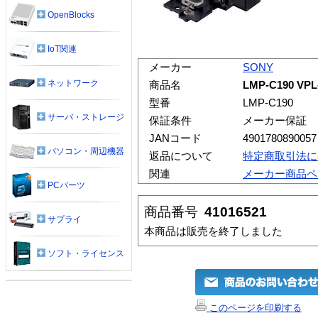
OpenBlocks
IoT関連
メーカー
SONY
ネットワーク
商品名
LMP-C190 V
型番
LMP-C190
サーバ・ストレージ
保証条件
メーカー保証
JANコード
4901780890057
パソコン・周辺機器
返品について
特定商取引法に
関連
メーカー商品ペ
PCパーツ
商品番号
41016521
サプライ
本商品は販売を終了しました
ソフト・ライセンス
このページを印刷する