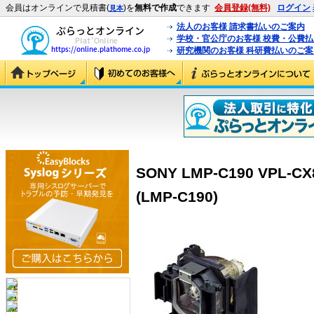
会員はオンラインで見積書(
)を
無料で作成
できます
会員登録(無料)
ログイン
見本
法人のお客様 請求書払いのご案内
学校・官公庁のお客様 校費・公費
研究機関のお客様 科研費払いのご案
SONY LMP-C190 VPL
(LMP-C190)