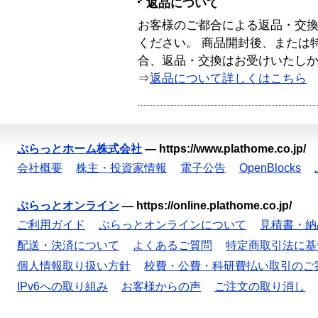
返品について
お客様のご都合による返品・交
ください。 商品開封後、または
合、返品・交換はお受けいたし
⇒
返品について詳しくはこちら
ぷらっとホーム株式会社
—
https://www.plathome.co.jp/
会社概要
株主・投資家情報
電子公告
OpenBlocks
ぷらっとオンライン
—
https://online.plathome.co.jp/
ご利用ガイド
ぷらっとオンラインについて
見積書・納
配送・決済について
よくあるご質問
特定商取引法に基
個人情報取り扱い方針
校費・公費・科研費払い取引のご
IPv6への取り組み
お客様からの声
ご注文の取り消し