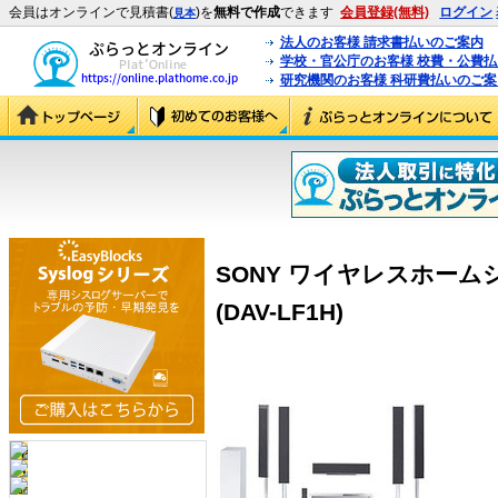
会員はオンラインで見積書(
)を
無料で作成
できます
会員登録(無料)
ログイン
見本
法人のお客様 請求書払いのご案内
学校・官公庁のお客様 校費・公費
研究機関のお客様 科研費払いのご案
SONY ワイヤレスホームシ
(DAV-LF1H)