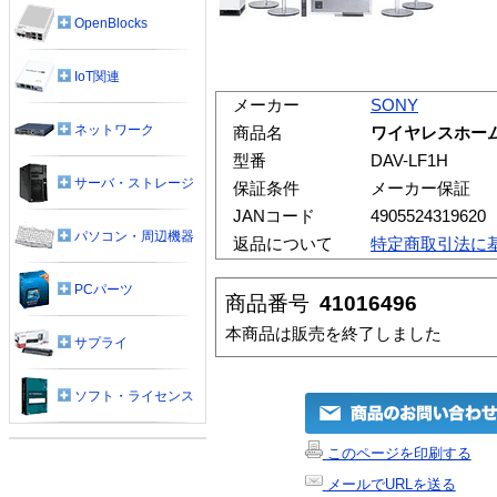
OpenBlocks
IoT関連
メーカー
SONY
ネットワーク
商品名
ワイヤレスホームシ
型番
DAV-LF1H
サーバ・ストレージ
保証条件
メーカー保証
JANコード
4905524319620
パソコン・周辺機器
返品について
特定商取引法に
PCパーツ
商品番号
41016496
本商品は販売を終了しました
サプライ
ソフト・ライセンス
このページを印刷する
メールでURLを送る