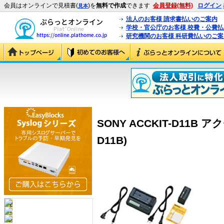
会員はオンラインで見積書(
)を
無料で作成
できます
会員登録(無料)
ログイン
見本
法人のお客様 請求書払いのご案内
学校・官公庁のお客様 校費・公費
研究機関のお客様 科研費払いのご案
SONY ACCKIT-D11B 
D11B)