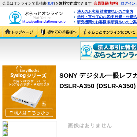
会員はオンラインで見積書(
)を
無料で作成
できます
会員登録(無料)
ログイン
見本
法人のお客様 請求書払いのご案内
学校・官公庁のお客様 校費・公費
研究機関のお客様 科研費払いのご案
SONY デジタル一眼レフカメ
DSLR-A350 (DSLR-A350)