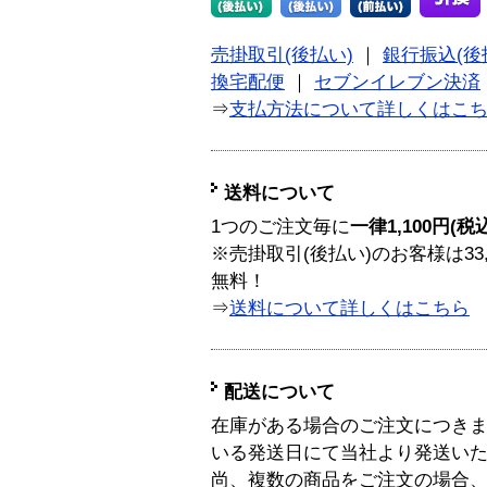
売掛取引(後払い)
｜
銀行振込(後
換宅配便
｜
セブンイレブン決済
⇒
支払方法について詳しくはこ
送料について
1つのご注文毎に
一律1,100円(税
※売掛取引(後払い)のお客様は33
無料！
⇒
送料について詳しくはこちら
配送について
在庫がある場合のご注文につき
いる発送日にて当社より発送い
尚、複数の商品をご注文の場合