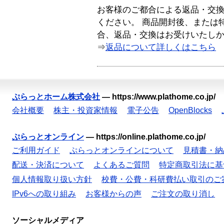
お客様のご都合による返品・交
ください。 商品開封後、または
合、返品・交換はお受けいたし
⇒
返品について詳しくはこちら
ぷらっとホーム株式会社
—
https://www.plathome.co.jp/
会社概要
株主・投資家情報
電子公告
OpenBlocks
ぷらっとオンライン
—
https://online.plathome.co.jp/
ご利用ガイド
ぷらっとオンラインについて
見積書・納
配送・決済について
よくあるご質問
特定商取引法に基
個人情報取り扱い方針
校費・公費・科研費払い取引のご
IPv6への取り組み
お客様からの声
ご注文の取り消し
ソーシャルメディア