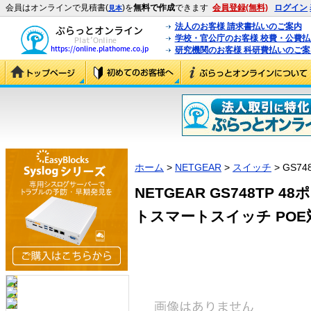
会員はオンラインで見積書(
)を
無料で作成
できます
会員登録(無料)
ログイン
見本
法人のお客様 請求書払いのご案内
学校・官公庁のお客様 校費・公費
研究機関のお客様 科研費払いのご案
ホーム
>
NETGEAR
>
スイッチ
> GS74
NETGEAR GS748TP
トスマートスイッチ POE対応 