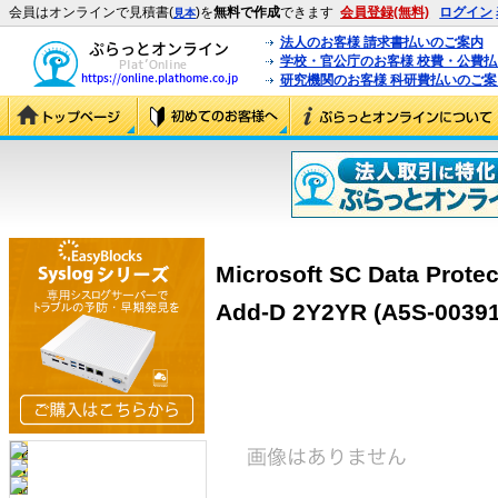
会員はオンラインで見積書(
)を
無料で作成
できます
会員登録(無料)
ログイン
見本
法人のお客様 請求書払いのご案内
学校・官公庁のお客様 校費・公費
研究機関のお客様 科研費払いのご案
Microsoft SC Data Prote
Add-D 2Y2YR (A5S-00391