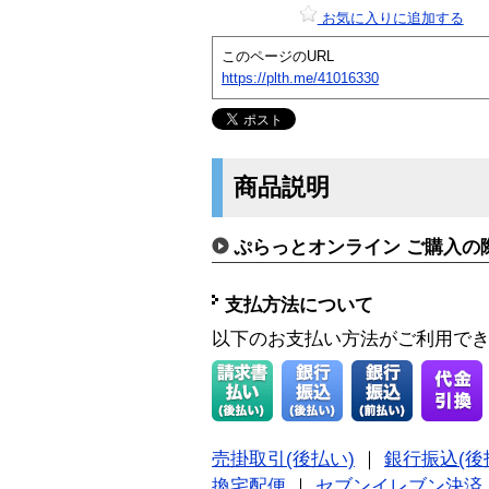
お気に入りに追加する
このページのURL
https://plth.me/41016330
商品説明
ぷらっとオンライン ご購入の
支払方法について
以下のお支払い方法がご利用で
売掛取引(後払い)
｜
銀行振込(後
換宅配便
｜
セブンイレブン決済