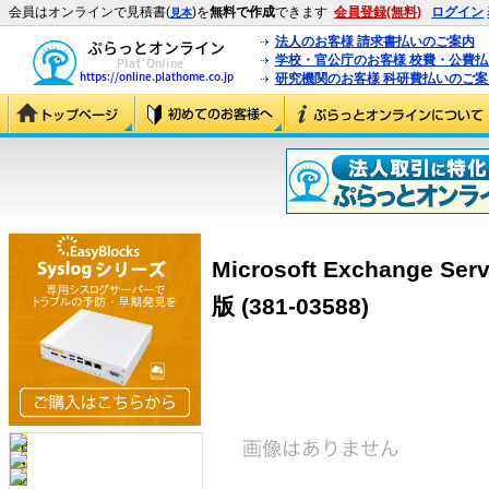
会員はオンラインで見積書(
)を
無料で作成
できます
会員登録(無料)
ログイン
見本
法人のお客様 請求書払いのご案内
学校・官公庁のお客様 校費・公費
研究機関のお客様 科研費払いのご案
Microsoft Exchange S
版 (381-03588)