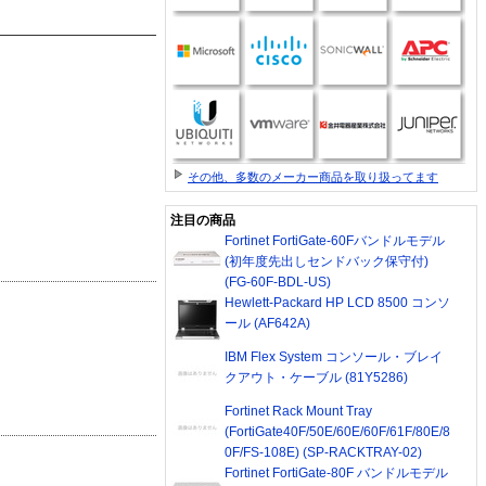
その他、多数のメーカー商品を取り扱ってます
注目の商品
Fortinet FortiGate-60Fバンドルモデル
(初年度先出しセンドバック保守付)
(FG-60F-BDL-US)
Hewlett-Packard HP LCD 8500 コンソ
ール (AF642A)
IBM Flex System コンソール・ブレイ
クアウト・ケーブル (81Y5286)
Fortinet Rack Mount Tray
(FortiGate40F/50E/60E/60F/61F/80E/8
0F/FS-108E) (SP-RACKTRAY-02)
Fortinet FortiGate-80F バンドルモデル