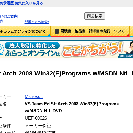
表示履歴
お気に入りを見る
払いのご案内
内
型番まとめ検索»
ft Arch 2008 Win32(E)Programs w/MSDN NtL
ーカー
Microsoft
品名
VS Team Ed Sft Arch 2008 Win32(E)Programs
w/MSDN NtL DVD
番
UEF-00026
証条件
メーカー保証
ANコード
4988648534735