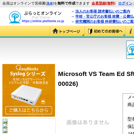
会員はオンラインで見積書(
)を
無料で作成
できます
会員登録(無料)
ログイン
見本
法人のお客様 請求書払いのご案内
学校・官公庁のお客様 校費・公費
研究機関のお客様 科研費払いのご案
Microsoft VS Team Ed S
00026)
メ
商
型
保
J