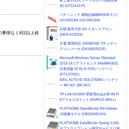
富士通 POS-Cサーマルロール紙(高保
存) (0722410-P)
パナソニック 感熱記録紙B4(6本入り)
UG-0001B4 (UG-0001B4)
応研 販売大臣 NX スタンドアロン
の事情なく8日以上経
(OKN-423533)
大電 環境対応 1000BASE-T/X メディ
アコンバータ (DN1800SG2E)
Microsoft Windows Server Standard
2019 16コアライセンス 64bitWin対応
日本語版 5CAL付 DVDパッケージ
(P73-07691)
IDEC AUTO-ID SOLUTIONS バッテリ
ー BP-007 (BP-007)
TP-Link AX1800 壁面埋め込み型 Wi-Fi
6アクセスポイント (EAP615-WALL)
PLAT'HOME OpenBlocks IX9 Debian
10搭載モデル (OBSIX9/D10A)
PLAT'HOME EasyBlocks Syslog 120G
サブスクリプション(保守サービス) 1年