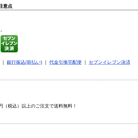
注意点
す。
｜
銀行振込(前払い)
｜
代金引換宅配便
｜
セブンイレブン決済
00円（税込）以上のご注文で送料無料！