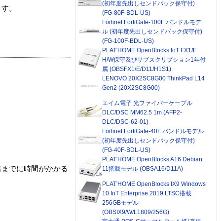
(初年度先出しセンドバック保守付)
ます。
(FG-80F-BDL-US)
Fortinet FortiGate-100F バンドルモデ
ル (初年度先出しセンドバック保守付)
(FG-100F-BDL-US)
PLAT'HOME OpenBlocks IoT FX1/E
H/W保守及びサブスクリプション1年付
属 (OBSFX1/E/D11/H1S1)
LENOVO 20X2SC8G00 ThinkPad L14
Gen2 (20X2SC8G00)
エイム電子 光ファイバーケーブル
DLC/DSC MM62.5 1m (AFP2-
DLC/DSC-62-01)
Fortinet FortiGate-40F バンドルモデル
(初年度先出しセンドバック保守付)
(FG-40F-BDL-US)
PLAT'HOME OpenBlocks A16 Debian
着までに時間がかかる
11搭載モデル (OBSA16/D11A)
PLAT'HOME OpenBlocks IX9 Windows
10 IoT Enterprise 2019 LTSC搭載
256GBモデル
(OBSIX9/W/L1809/256G)