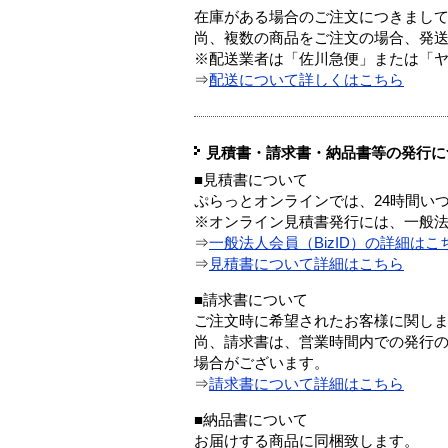
在庫がある場合のご注文につきまし
尚、複数の商品をご注文の場合、発
※配送業者は「佐川急便」または「
⇒
配送について詳しくはこちら
見積書・請求書・納品書等の発行に
■見積書について
ぷらっとオンラインでは、24時間い
※オンライン見積書発行には、一般法人
⇒
一般法人会員（BizID）の詳細はこ
⇒
見積書について詳細はこちら
■請求書について
ご注文時に希望されたお客様に関し
尚、請求書は、営業時間内での発行
場合がございます。
⇒
請求書について詳細はこちら
■納品書について
お届けする商品に同梱致します。