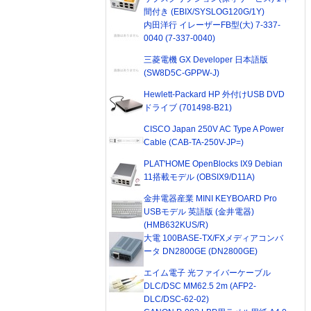
間付き (EBIX/SYSLOG120G/1Y)
内田洋行 イレーザーFB型(大) 7-337-
0040 (7-337-0040)
三菱電機 GX Developer 日本語版
(SW8D5C-GPPW-J)
Hewlett-Packard HP 外付けUSB DVD
ドライブ (701498-B21)
CISCO Japan 250V AC Type A Power
Cable (CAB-TA-250V-JP=)
PLAT'HOME OpenBlocks IX9 Debian
11搭載モデル (OBSIX9/D11A)
金井電器産業 MINI KEYBOARD Pro
USBモデル 英語版 (金井電器)
(HMB632KUS/R)
大電 100BASE-TX/FXメディアコンバ
ータ DN2800GE (DN2800GE)
エイム電子 光ファイバーケーブル
DLC/DSC MM62.5 2m (AFP2-
DLC/DSC-62-02)