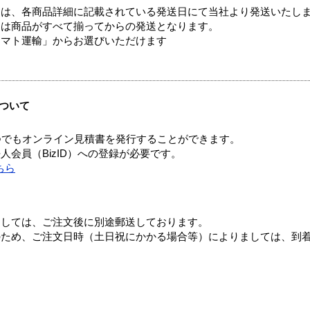
ては、各商品詳細に記載されている発送日にて当社より発送いたし
送は商品がすべて揃ってからの発送となります。
ヤマト運輸」からお選びいただけます
ついて
つでもオンライン見積書を発行することができます。
会員（BizID）への登録が必要です。
ちら
ましては、ご注文後に別途郵送しております。
のため、ご注文日時（土日祝にかかる場合等）によりましては、到