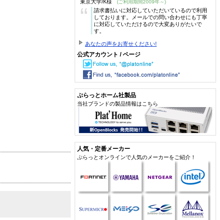
東京大学/K様
(ご利用期間2009年～)
“
請求書払いに対応していただいているので利用
しております。メールでの問い合わせにも丁寧
に対応していただけるので大変ありがたいで
す。
あなたの声をお寄せください!
公式アカウント / ページ
ぷらっとホーム社製品
当社ブランドの製品情報はこちら
人気・定番メーカー
ぷらっとオンラインで人気のメーカーをご紹介！