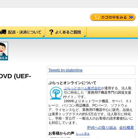
Tweets by platonline
 DVD (UEF-
ぷらっとオンラインについて
ぷらっとホーム株式会社
が運用する、法人取
引に特化した「業務用IT機器専門の調達支援
サイト」です。
1999年よりネットワーク機器、サーバ、スト
レージ、パソコン周辺機器、PCパーツ、ソフトウェ
ア、ライセンスなど、業務用IT機器中心に販売。品揃え
は業界トップクラスの約5.5万点です。法人取引に特化
し、学校・官公庁・一般法人のお客様の請求書後払いに
も対応しています。
IPv6への取り組み
会社概要
お客様からの声
もっと見る