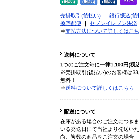
売掛取引(後払い)
｜
銀行振込(後
換宅配便
｜
セブンイレブン決済
⇒
支払方法について詳しくはこ
送料について
1つのご注文毎に
一律1,100円(税
※売掛取引(後払い)のお客様は33
無料！
⇒
送料について詳しくはこちら
配送について
在庫がある場合のご注文につき
いる発送日にて当社より発送い
尚、複数の商品をご注文の場合