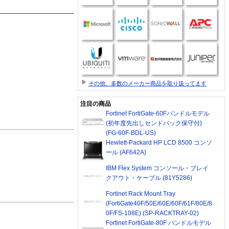
その他、多数のメーカー商品を取り扱ってます
注目の商品
Fortinet FortiGate-60Fバンドルモデル
(初年度先出しセンドバック保守付)
(FG-60F-BDL-US)
Hewlett-Packard HP LCD 8500 コンソ
ール (AF642A)
IBM Flex System コンソール・ブレイ
クアウト・ケーブル (81Y5286)
Fortinet Rack Mount Tray
(FortiGate40F/50E/60E/60F/61F/80E/8
0F/FS-108E) (SP-RACKTRAY-02)
Fortinet FortiGate-80F バンドルモデル