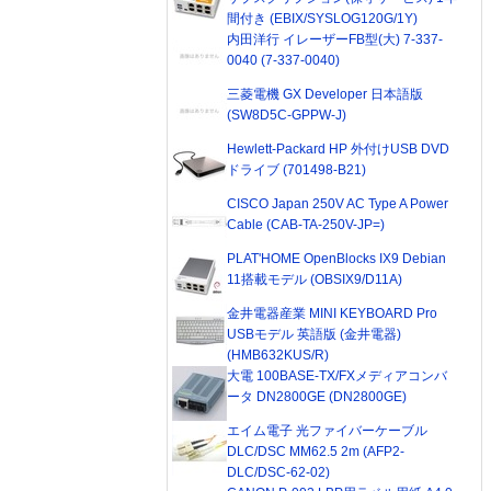
間付き (EBIX/SYSLOG120G/1Y)
内田洋行 イレーザーFB型(大) 7-337-
0040 (7-337-0040)
三菱電機 GX Developer 日本語版
(SW8D5C-GPPW-J)
Hewlett-Packard HP 外付けUSB DVD
ドライブ (701498-B21)
CISCO Japan 250V AC Type A Power
Cable (CAB-TA-250V-JP=)
PLAT'HOME OpenBlocks IX9 Debian
11搭載モデル (OBSIX9/D11A)
金井電器産業 MINI KEYBOARD Pro
USBモデル 英語版 (金井電器)
(HMB632KUS/R)
大電 100BASE-TX/FXメディアコンバ
ータ DN2800GE (DN2800GE)
エイム電子 光ファイバーケーブル
DLC/DSC MM62.5 2m (AFP2-
DLC/DSC-62-02)