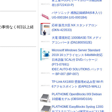
富士通 POS-Cサーマルロール紙(高保
存) (0722410-P)
パナソニック 感熱記録紙B4(6本入り)
UG-0001B4 (UG-0001B4)
応研 販売大臣 NX スタンドアロン
の事情なく8日以上経
(OKN-423533)
大電 環境対応 1000BASE-T/X メディ
アコンバータ (DN1800SG2E)
Microsoft Windows Server Standard
2019 16コアライセンス 64bitWin対応
日本語版 5CAL付 DVDパッケージ
(P73-07691)
IDEC AUTO-ID SOLUTIONS バッテリ
ー BP-007 (BP-007)
TP-Link AX1800 壁面埋め込み型 Wi-Fi
6アクセスポイント (EAP615-WALL)
PLAT'HOME OpenBlocks IX9 Debian
10搭載モデル (OBSIX9/D10A)
PLAT'HOME EasyBlocks Syslog 120G
サブスクリプション(保守サービス) 1年