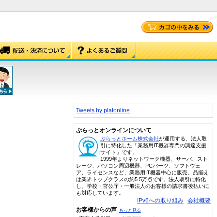
Tweets by platonline
ぷらっとオンラインについて
ぷらっとホーム株式会社
が運用する、法人取
引に特化した「業務用IT機器専門の調達支援
サイト」です。
1999年よりネットワーク機器、サーバ、スト
レージ、パソコン周辺機器、PCパーツ、ソフトウェ
ア、ライセンスなど、業務用IT機器中心に販売。品揃え
は業界トップクラスの約5.5万点です。法人取引に特化
し、学校・官公庁・一般法人のお客様の請求書後払いに
も対応しています。
IPv6への取り組み
会社概要
お客様からの声
もっと見る