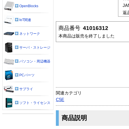
J
OpenBlocks
返
IoT関連
商品番号
41016312
ネットワーク
本商品は販売を終了しました
サーバ・ストレージ
パソコン・周辺機器
PCパーツ
サプライ
関連カテゴリ
C5E
ソフト・ライセンス
商品説明