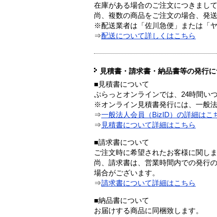
在庫がある場合のご注文につきまし
尚、複数の商品をご注文の場合、発
※配送業者は「佐川急便」または「
⇒
配送について詳しくはこちら
見積書・請求書・納品書等の発行に
■見積書について
ぷらっとオンラインでは、24時間い
※オンライン見積書発行には、一般法人
⇒
一般法人会員（BizID）の詳細はこ
⇒
見積書について詳細はこちら
■請求書について
ご注文時に希望されたお客様に関し
尚、請求書は、営業時間内での発行
場合がございます。
⇒
請求書について詳細はこちら
■納品書について
お届けする商品に同梱致します。