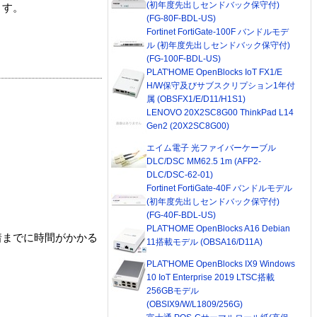
(初年度先出しセンドバック保守付)
ます。
(FG-80F-BDL-US)
Fortinet FortiGate-100F バンドルモデ
ル (初年度先出しセンドバック保守付)
(FG-100F-BDL-US)
PLAT'HOME OpenBlocks IoT FX1/E
H/W保守及びサブスクリプション1年付
属 (OBSFX1/E/D11/H1S1)
LENOVO 20X2SC8G00 ThinkPad L14
Gen2 (20X2SC8G00)
エイム電子 光ファイバーケーブル
DLC/DSC MM62.5 1m (AFP2-
DLC/DSC-62-01)
Fortinet FortiGate-40F バンドルモデル
(初年度先出しセンドバック保守付)
(FG-40F-BDL-US)
PLAT'HOME OpenBlocks A16 Debian
着までに時間がかかる
11搭載モデル (OBSA16/D11A)
PLAT'HOME OpenBlocks IX9 Windows
10 IoT Enterprise 2019 LTSC搭載
256GBモデル
(OBSIX9/W/L1809/256G)