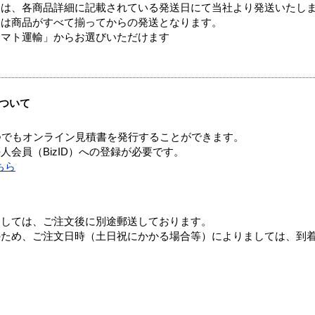
ては、各商品詳細に記載されている発送日にて当社より発送いたし
送は商品がすべて揃ってからの発送となります。
ヤマト運輸」からお選びいただけます
ついて
つでもオンライン見積書を発行することができます。
会員（BizID）への登録が必要です。
ちら
ましては、ご注文後に別途郵送しております。
のため、ご注文日時（土日祝にかかる場合等）によりましては、到