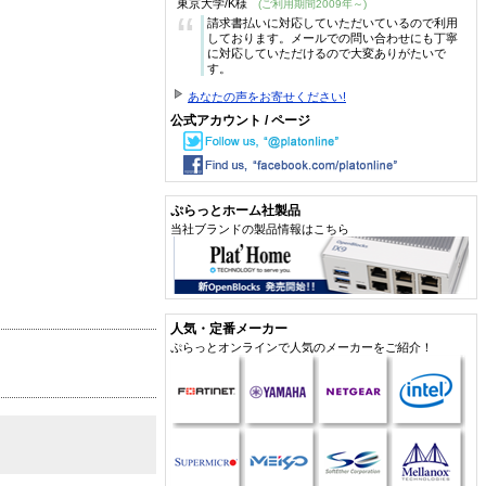
東京大学/K様
(ご利用期間2009年～)
“
請求書払いに対応していただいているので利用
しております。メールでの問い合わせにも丁寧
に対応していただけるので大変ありがたいで
す。
あなたの声をお寄せください!
公式アカウント / ページ
ぷらっとホーム社製品
当社ブランドの製品情報はこちら
人気・定番メーカー
ぷらっとオンラインで人気のメーカーをご紹介！