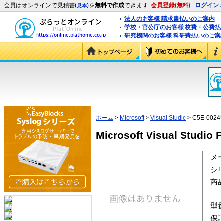
会員はオンラインで見積書(
)を
無料で作成
できます
会員登録(無料)
ログイン
見本
法人のお客様 請求書払いのご案内
学校・官公庁のお客様 校費・公費
研究機関のお客様 科研費払いのご案
ホーム
>
Microsoft
>
Visual Studio
> C5E-0024
Microsoft Visual Studio
メ
シ
商
型
保