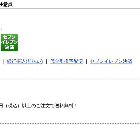
注意点
す。
｜
銀行振込(前払い)
｜
代金引換宅配便
｜
セブンイレブン決済
00円（税込）以上のご注文で送料無料！