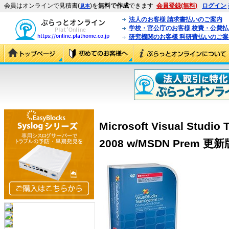
会員はオンラインで見積書(
)を
無料で作成
できます
会員登録(無料)
ログイン
見本
法人のお客様 請求書払いのご案内
学校・官公庁のお客様 校費・公費
研究機関のお客様 科研費払いのご案
Microsoft Visual Studio
2008 w/MSDN Prem 更新版