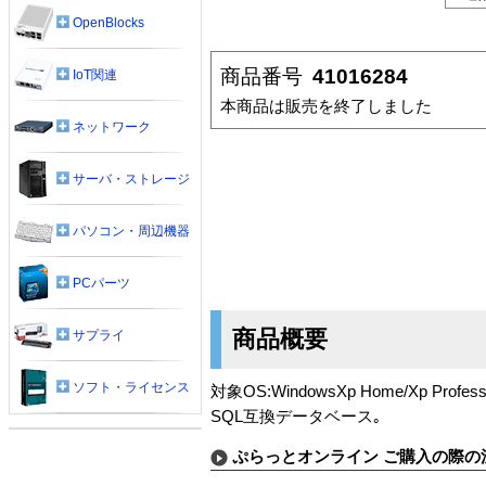
OpenBlocks
商品番号
41016284
IoT関連
本商品は販売を終了しました
ネットワーク
サーバ・ストレージ
パソコン・周辺機器
PCパーツ
商品概要
サプライ
ソフト・ライセンス
対象OS:WindowsXp Home/Xp Professi
SQL互換データベース｡
ぷらっとオンライン ご購入の際の