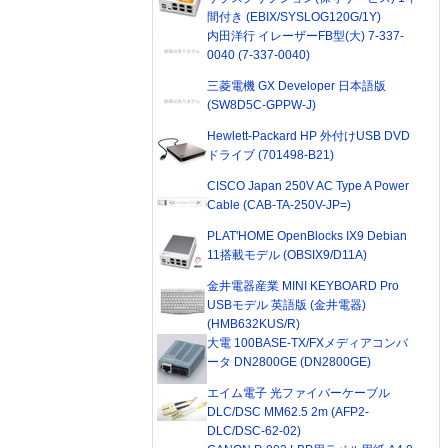
間付き (EBIX/SYSLOG120G/1Y)
内田洋行 イレーザーFB型(大) 7-337-
0040 (7-337-0040)
三菱電機 GX Developer 日本語版
(SW8D5C-GPPW-J)
Hewlett-Packard HP 外付けUSB DVD
ドライブ (701498-B21)
CISCO Japan 250V AC Type A Power
Cable (CAB-TA-250V-JP=)
PLAT'HOME OpenBlocks IX9 Debian
11搭載モデル (OBSIX9/D11A)
金井電器産業 MINI KEYBOARD Pro
USBモデル 英語版 (金井電器)
(HMB632KUS/R)
大電 100BASE-TX/FXメディアコンバ
ータ DN2800GE (DN2800GE)
エイム電子 光ファイバーケーブル
DLC/DSC MM62.5 2m (AFP2-
DLC/DSC-62-02)