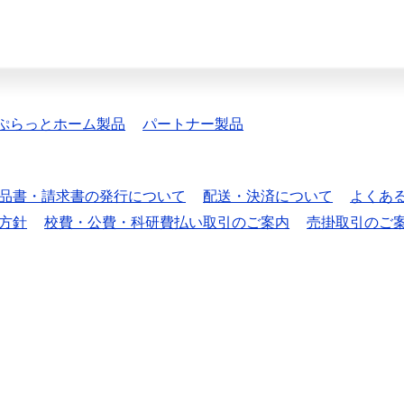
ぷらっとホーム製品
パートナー製品
品書・請求書の発行について
配送・決済について
よくあ
方針
校費・公費・科研費払い取引のご案内
売掛取引のご