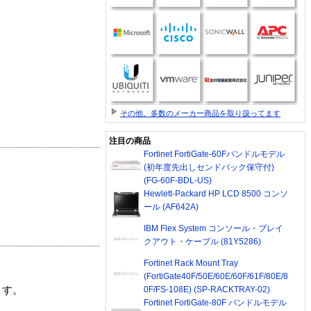
その他、多数のメーカー商品を取り扱ってます
注目の商品
Fortinet FortiGate-60Fバンドルモデル
(初年度先出しセンドバック保守付)
(FG-60F-BDL-US)
Hewlett-Packard HP LCD 8500 コンソ
ール (AF642A)
IBM Flex System コンソール・ブレイ
クアウト・ケーブル (81Y5286)
Fortinet Rack Mount Tray
(FortiGate40F/50E/60E/60F/61F/80E/8
0F/FS-108E) (SP-RACKTRAY-02)
ます。
Fortinet FortiGate-80F バンドルモデル