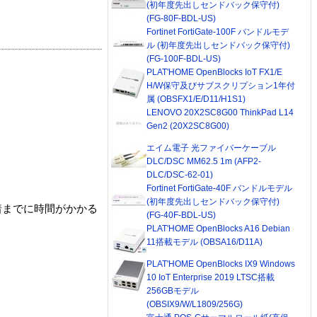
(初年度先出しセンドバック保守付)
(FG-80F-BDL-US)
Fortinet FortiGate-100F バンドルモデ
ル (初年度先出しセンドバック保守付)
(FG-100F-BDL-US)
PLAT'HOME OpenBlocks IoT FX1/E
H/W保守及びサブスクリプション1年付
属 (OBSFX1/E/D11/H1S1)
LENOVO 20X2SC8G00 ThinkPad L14
Gen2 (20X2SC8G00)
エイム電子 光ファイバーケーブル
DLC/DSC MM62.5 1m (AFP2-
DLC/DSC-62-01)
Fortinet FortiGate-40F バンドルモデル
(初年度先出しセンドバック保守付)
着までに時間がかかる
(FG-40F-BDL-US)
PLAT'HOME OpenBlocks A16 Debian
11搭載モデル (OBSA16/D11A)
PLAT'HOME OpenBlocks IX9 Windows
10 IoT Enterprise 2019 LTSC搭載
256GBモデル
(OBSIX9/W/L1809/256G)