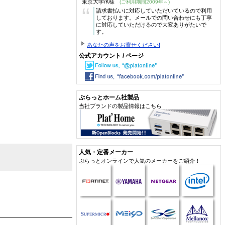
東京大学/K様
(ご利用期間2009年～)
“
請求書払いに対応していただいているので利用
しております。メールでの問い合わせにも丁寧
に対応していただけるので大変ありがたいで
す。
あなたの声をお寄せください!
公式アカウント / ページ
ぷらっとホーム社製品
当社ブランドの製品情報はこちら
人気・定番メーカー
ぷらっとオンラインで人気のメーカーをご紹介！