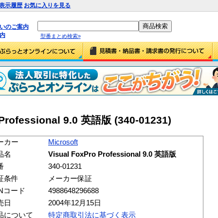
表示履歴
お気に入りを見る
払いのご案内
内
型番まとめ検索»
 Professional 9.0 英語版 (340-01231)
ーカー
Microsoft
品名
Visual FoxPro Professional 9.0 英語版
番
340-01231
証条件
メーカー保証
ANコード
4988648296688
売日
2004年12月15日
品について
特定商取引法に基づく表示