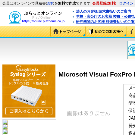
会員はオンラインで見積書(
)を
無料で作成
できます
会員登録(無料)
ログイン
見本
法人のお客様 請求書払いのご案内
学校・官公庁のお客様 校費・公費
研究機関のお客様 科研費払いのご案
Microsoft Visual FoxPro
メ
商
型
保
J
発
返