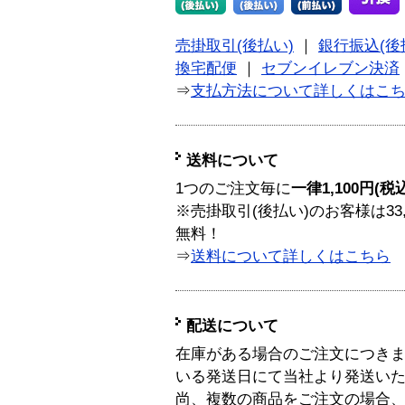
売掛取引(後払い)
｜
銀行振込(後
換宅配便
｜
セブンイレブン決済
⇒
支払方法について詳しくはこ
送料について
1つのご注文毎に
一律1,100円(税
※売掛取引(後払い)のお客様は33
無料！
⇒
送料について詳しくはこちら
配送について
在庫がある場合のご注文につき
いる発送日にて当社より発送い
尚、複数の商品をご注文の場合