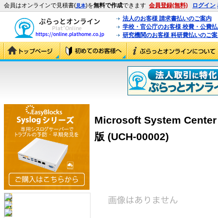
会員はオンラインで見積書(
)を
無料で作成
できます
会員登録(無料)
ログイン
見本
法人のお客様 請求書払いのご案内
学校・官公庁のお客様 校費・公費
研究機関のお客様 科研費払いのご案
Microsoft System Cente
版 (UCH-00002)