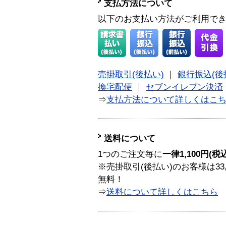
支払方法について
以下のお支払い方法がご利用で
売掛取引(後払い)
｜
銀行振込(後
換宅配便
｜
セブンイレブン決済
⇒
支払方法について詳しくはこ
送料について
1つのご注文毎に
一律1,100円(税
※売掛取引(後払い)のお客様は33
無料！
⇒
送料について詳しくはこちら