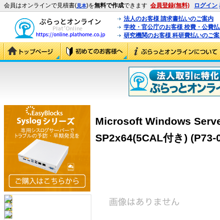
会員はオンラインで見積書(
)を
無料で作成
できます
会員登録(無料)
ログイン
見本
法人のお客様 請求書払いのご案内
学校・官公庁のお客様 校費・公費
研究機関のお客様 科研費払いのご案
Microsoft Windows Serv
SP2x64(5CAL付き) (P73-0