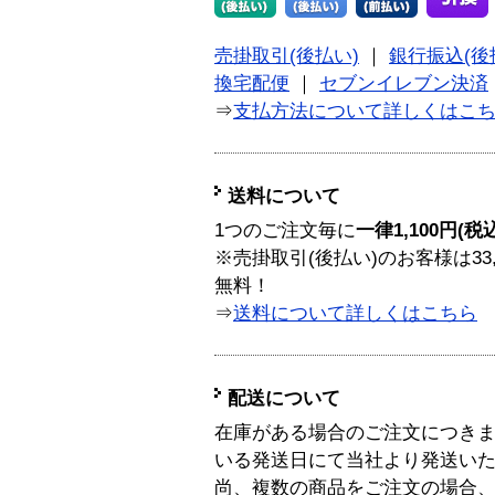
売掛取引(後払い)
｜
銀行振込(後
換宅配便
｜
セブンイレブン決済
⇒
支払方法について詳しくはこ
送料について
1つのご注文毎に
一律1,100円(税
※売掛取引(後払い)のお客様は33
無料！
⇒
送料について詳しくはこちら
配送について
在庫がある場合のご注文につき
いる発送日にて当社より発送い
尚、複数の商品をご注文の場合