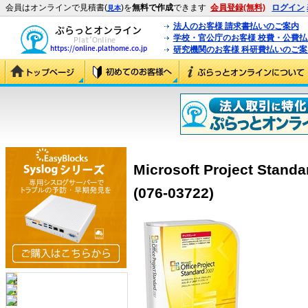
会員はオンラインで見積書(
)を
無料で作成
できます
会員登録(無料)
ログイン
見本
法人のお客様 請求書払いのご案内
学校・官公庁のお客様 校費・公費
研究機関のお客様 科研費払いのご案
Microsoft Project St
(076-03722)