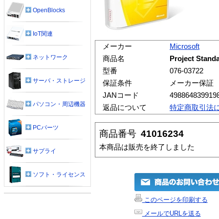
OpenBlocks
IoT関連
メーカー
Microsoft
ネットワーク
商品名
Project St
型番
076-03722
サーバ・ストレージ
保証条件
メーカー保証
JANコード
498864839919
パソコン・周辺機器
返品について
特定商取引法
PCパーツ
商品番号
41016234
本商品は販売を終了しました
サプライ
ソフト・ライセンス
このページを印刷する
メールでURLを送る