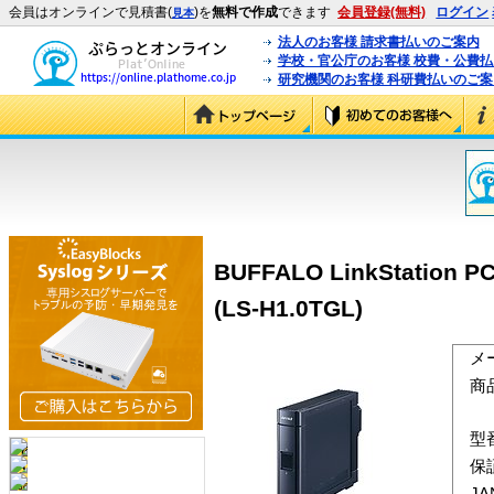
会員はオンラインで見積書(
)を
無料で作成
できます
会員登録(無料)
ログイン
見本
法人のお客様 請求書払いのご案内
学校・官公庁のお客様 校費・公費
研究機関のお客様 科研費払いのご案
BUFFALO LinkStati
(LS-H1.0TGL)
メ
商
型
保
J