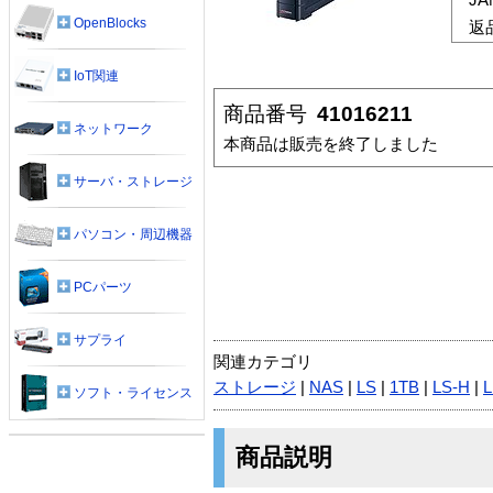
OpenBlocks
返
IoT関連
商品番号
41016211
ネットワーク
本商品は販売を終了しました
サーバ・ストレージ
パソコン・周辺機器
PCパーツ
サプライ
関連カテゴリ
ストレージ
|
NAS
|
LS
|
1TB
|
LS-H
|
L
ソフト・ライセンス
商品説明