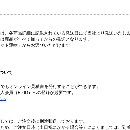
ては、各商品詳細に記載されている発送日にて当社より発送いたし
送は商品がすべて揃ってからの発送となります。
ヤマト運輸」からお選びいただけます
ついて
つでもオンライン見積書を発行することができます。
会員（BizID）への登録が必要です。
ちら
ましては、ご注文後に別途郵送しております。
のため、ご注文日時（土日祝にかかる場合等）によりましては、到