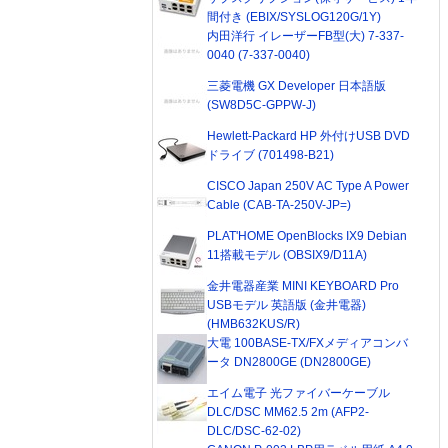
間付き (EBIX/SYSLOG120G/1Y)
内田洋行 イレーザーFB型(大) 7-337-
0040 (7-337-0040)
三菱電機 GX Developer 日本語版
(SW8D5C-GPPW-J)
Hewlett-Packard HP 外付けUSB DVD
ドライブ (701498-B21)
CISCO Japan 250V AC Type A Power
Cable (CAB-TA-250V-JP=)
PLAT'HOME OpenBlocks IX9 Debian
11搭載モデル (OBSIX9/D11A)
金井電器産業 MINI KEYBOARD Pro
USBモデル 英語版 (金井電器)
(HMB632KUS/R)
大電 100BASE-TX/FXメディアコンバ
ータ DN2800GE (DN2800GE)
エイム電子 光ファイバーケーブル
DLC/DSC MM62.5 2m (AFP2-
DLC/DSC-62-02)