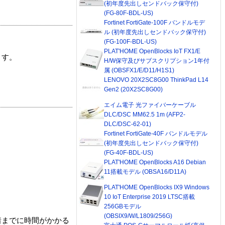
(初年度先出しセンドバック保守付)
(FG-80F-BDL-US)
Fortinet FortiGate-100F バンドルモデ
ル (初年度先出しセンドバック保守付)
(FG-100F-BDL-US)
PLAT'HOME OpenBlocks IoT FX1/E
ます。
H/W保守及びサブスクリプション1年付
属 (OBSFX1/E/D11/H1S1)
LENOVO 20X2SC8G00 ThinkPad L14
Gen2 (20X2SC8G00)
エイム電子 光ファイバーケーブル
DLC/DSC MM62.5 1m (AFP2-
DLC/DSC-62-01)
Fortinet FortiGate-40F バンドルモデル
(初年度先出しセンドバック保守付)
(FG-40F-BDL-US)
PLAT'HOME OpenBlocks A16 Debian
11搭載モデル (OBSA16/D11A)
PLAT'HOME OpenBlocks IX9 Windows
10 IoT Enterprise 2019 LTSC搭載
256GBモデル
(OBSIX9/W/L1809/256G)
着までに時間がかかる