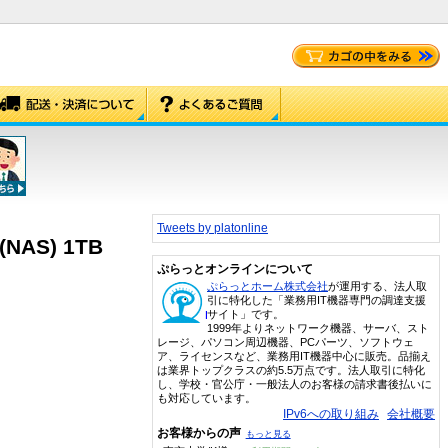
Tweets by platonline
AS) 1TB
ぷらっとオンラインについて
ぷらっとホーム株式会社
が運用する、法人取
引に特化した「業務用IT機器専門の調達支援
サイト」です。
1999年よりネットワーク機器、サーバ、スト
レージ、パソコン周辺機器、PCパーツ、ソフトウェ
ア、ライセンスなど、業務用IT機器中心に販売。品揃え
は業界トップクラスの約5.5万点です。法人取引に特化
し、学校・官公庁・一般法人のお客様の請求書後払いに
も対応しています。
IPv6への取り組み
会社概要
お客様からの声
もっと見る