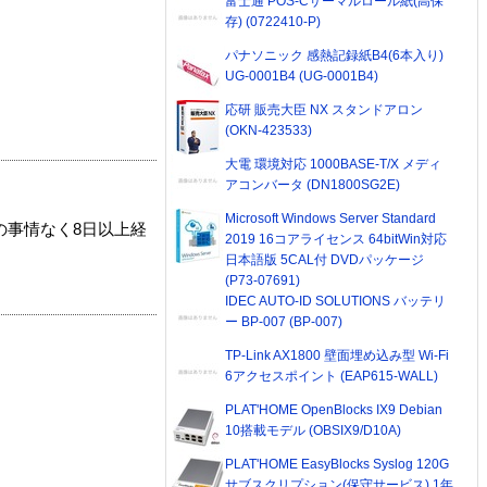
富士通 POS-Cサーマルロール紙(高保
存) (0722410-P)
パナソニック 感熱記録紙B4(6本入り)
UG-0001B4 (UG-0001B4)
応研 販売大臣 NX スタンドアロン
(OKN-423533)
大電 環境対応 1000BASE-T/X メディ
アコンバータ (DN1800SG2E)
Microsoft Windows Server Standard
の事情なく8日以上経
2019 16コアライセンス 64bitWin対応
日本語版 5CAL付 DVDパッケージ
(P73-07691)
IDEC AUTO-ID SOLUTIONS バッテリ
ー BP-007 (BP-007)
TP-Link AX1800 壁面埋め込み型 Wi-Fi
6アクセスポイント (EAP615-WALL)
PLAT'HOME OpenBlocks IX9 Debian
10搭載モデル (OBSIX9/D10A)
PLAT'HOME EasyBlocks Syslog 120G
サブスクリプション(保守サービス) 1年