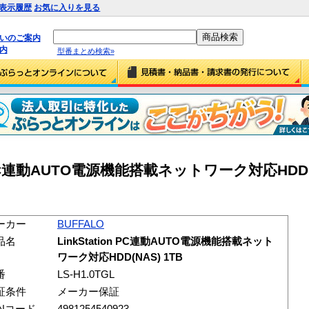
表示履歴
お気に入りを見る
払いのご案内
内
型番まとめ検索»
on PC連動AUTO電源機能搭載ネットワーク対応HDD(N
ーカー
BUFFALO
品名
LinkStation PC連動AUTO電源機能搭載ネット
ワーク対応HDD(NAS) 1TB
番
LS-H1.0TGL
証条件
メーカー保証
ANコード
4981254540923