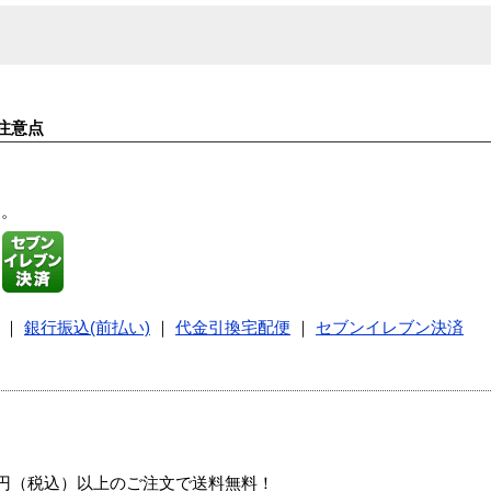
注意点
す。
｜
銀行振込(前払い)
｜
代金引換宅配便
｜
セブンイレブン決済
00円（税込）以上のご注文で送料無料！