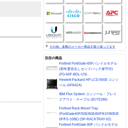
その他、多数のメーカー商品を取り扱ってます
注目の商品
Fortinet FortiGate-60Fバンドルモデル
(初年度先出しセンドバック保守付)
(FG-60F-BDL-US)
Hewlett-Packard HP LCD 8500 コンソ
ール (AF642A)
IBM Flex System コンソール・ブレイ
クアウト・ケーブル (81Y5286)
Fortinet Rack Mount Tray
(FortiGate40F/50E/60E/60F/61F/80E/8
0F/FS-108E) (SP-RACKTRAY-02)
Fortinet FortiGate-80F バンドルモデル