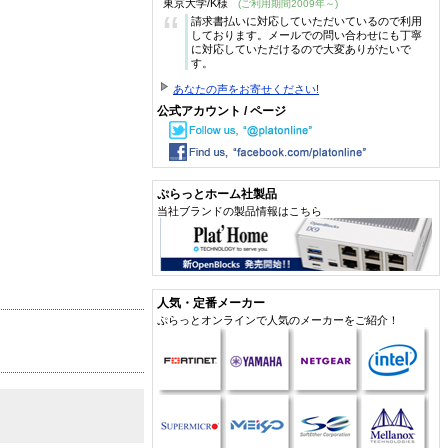
東京大学/K様
(ご利用期間2009年～)
“
請求書払いに対応していただいているので利用
しております。メールでの問い合わせにも丁寧
に対応していただけるので大変ありがたいで
す。
あなたの声をお寄せください!
公式アカウント / ページ
ぷらっとホーム社製品
当社ブランドの製品情報はこちら
人気・定番メーカー
ぷらっとオンラインで人気のメーカーをご紹介！