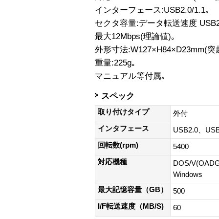
インターフェース:USB2.0/1.1｡
セクタ容量:データ転送速度 USB2.0:
最大12Mbps(理論値)｡
外形寸法:W127×H84×D23mm(
重量:225g｡
マニュアル等付属｡
スペック
取り付けタイプ
外付
インタフェース
USB2.0、USB
回転数(rpm)
5400
対応機種
DOS/V(O
Windows
最大記憶容量（GB）
500
I/F転送速度（MB/S)
60