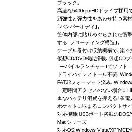
ブラック｡
高速な5400rpmHDドライブ採
頑強性と弾力性をあわせ持つ素材
｢バンパーボディ｣｡
筐体内部に貼りめぐらされた衝
する｢フローティング構造｣｡
ケーブル巻付け収納機構で､楽々
仮想CD/DVD機能搭載､仮想CD
｢モバイルランチャー｣でソフト一
ドライバインストール不要､Windo
FAT32フォーマット済み､Window
一定時間アクセスのない場合にH
重なバッテリ消費を抑える｢省電力
ポケットに収まるコンパクトサイ
対応機種:USBポート搭載のDOS/V
Macシリーズ｡
対応OS:Windows Vista/XP(MCE