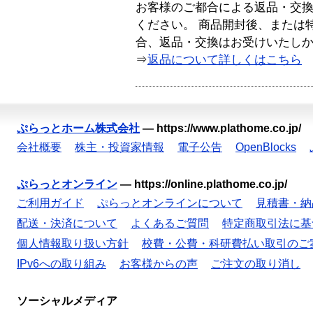
お客様のご都合による返品・交
ください。 商品開封後、または
合、返品・交換はお受けいたし
⇒
返品について詳しくはこちら
ぷらっとホーム株式会社
—
https://www.plathome.co.jp/
会社概要
株主・投資家情報
電子公告
OpenBlocks
ぷらっとオンライン
—
https://online.plathome.co.jp/
ご利用ガイド
ぷらっとオンラインについて
見積書・納
配送・決済について
よくあるご質問
特定商取引法に基
個人情報取り扱い方針
校費・公費・科研費払い取引のご
IPv6への取り組み
お客様からの声
ご注文の取り消し
ソーシャルメディア