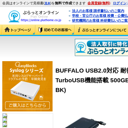
会員はオンラインで見積書(
)を
無料で作成
できます
会員登録(無料)
ログイン
見本
法人のお客様 請求書払いのご案内
学校・官公庁のお客様 校費・公費
研究機関のお客様 科研費払いのご案
BUFFALO USB2.0対応
TurboUSB機能搭載 500GB
BK)