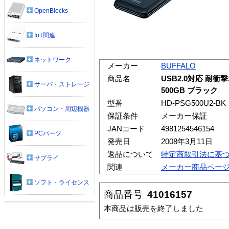
OpenBlocks
IoT関連
ネットワーク
メーカー
BUFFALO
商品名
USB2.0対応 耐衝
サーバ・ストレージ
500GB ブラック
型番
HD-PSG500U2-BK
パソコン・周辺機器
保証条件
メーカー保証
JANコード
4981254546154
PCパーツ
発売日
2008年3月11日
返品について
特定商取引法に基
サプライ
関連
メーカー商品ペー
ソフト・ライセンス
商品番号
41016157
本商品は販売を終了しました