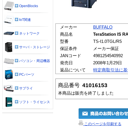
OpenBlocks
IoT関連
メーカー
BUFFALO
ネットワーク
商品名
TeraStation I
型番
TS-I1.0TGL/R5
サーバ・ストレージ
保証条件
メーカー保証
JANコード
4981254540992
パソコン・周辺機器
発売日
2008年1月29日
返品について
特定商取引法に基
PCパーツ
商品番号
41016153
サプライ
本商品は販売を終了しました
ソフト・ライセンス
このページを印刷する