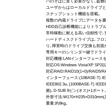
バのそばに置く必要がなく､盗難
ユーザからはローカルドライブと
スナップショット機能を搭載｡
複数の内蔵ドライブにデータを書込
HDD自己診断機能によりトラブ
常時稼動に耐える高い信頼性で､
ハードディスクドライブは､フロ
り､障害時のドライブ交換も前面
専用キーのシリンダー鍵でドライ
対応機種:LANインターフェースを
対応OS:Windows Vista/XP SP2以
対応RAID:RAID10(1+0)/RAID5/RA
インターフェース:(10BASE-T) IEEE
IEEE802.3u､(1000BASE-T) IEE
拠)､D-SUB 9ピン(オス)×1ポート
外形寸法:W170×H235×D310m
重量:約8kg｡