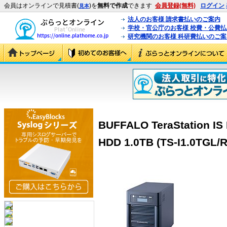
会員はオンラインで見積書(
)を
無料で作成
できます
会員登録(無料)
ログイン
見本
法人のお客様 請求書払いのご案内
学校・官公庁のお客様 校費・公費
研究機関のお客様 科研費払いのご案
BUFFALO TeraStation
HDD 1.0TB (TS-I1.0TGL/R