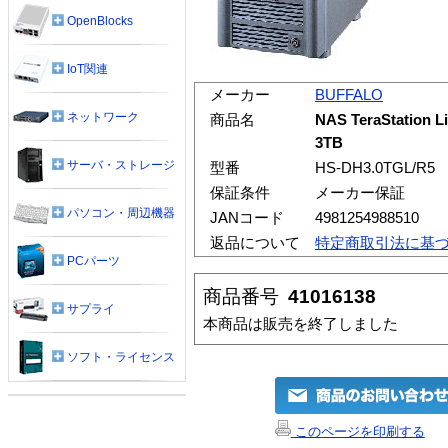
OpenBlocks
IoT関連
メーカー
BUFFALO
ネットワーク
商品名
NAS TeraStati
3TB
サーバ・ストレージ
型番
HS-DH3.0TGL/R5
保証条件
メーカー保証
パソコン・周辺機器
JANコード
4981254988510
返品について
特定商取引法に基
PCパーツ
商品番号
41016138
サプライ
本商品は販売を終了しました
ソフト・ライセンス
このページを印刷する