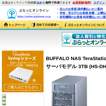
会員はオンラインで見積書(
)を
無料で作成
できます
会員登録(無料)
ログイン
見本
法人のお客様 請求書払いのご案内
学校・官公庁のお客様 校費・公費
研究機関のお客様 科研費払いのご案
BUFFALO NAS TeraSta
サーバモデル 3TB (HS-DH3