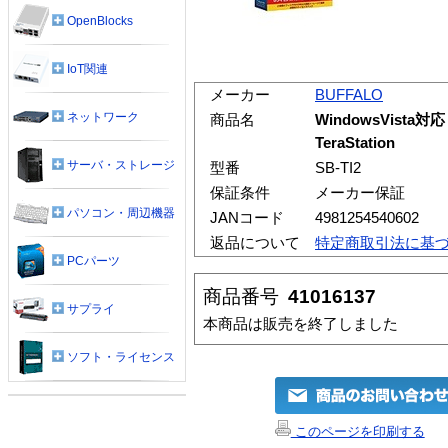
OpenBlocks
IoT関連
メーカー
BUFFALO
ネットワーク
商品名
WindowsVista
TeraStation
サーバ・ストレージ
型番
SB-TI2
保証条件
メーカー保証
パソコン・周辺機器
JANコード
4981254540602
返品について
特定商取引法に基
PCパーツ
商品番号
41016137
サプライ
本商品は販売を終了しました
ソフト・ライセンス
このページを印刷する