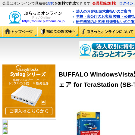
会員はオンラインで見積書(
)を
無料で作成
できます
会員登録(無料)
ログイン
見本
法人のお客様 請求書払いのご案内
学校・官公庁のお客様 校費・公費
研究機関のお客様 科研費払いのご案
BUFFALO WindowsV
ェア for TeraStation (SB-