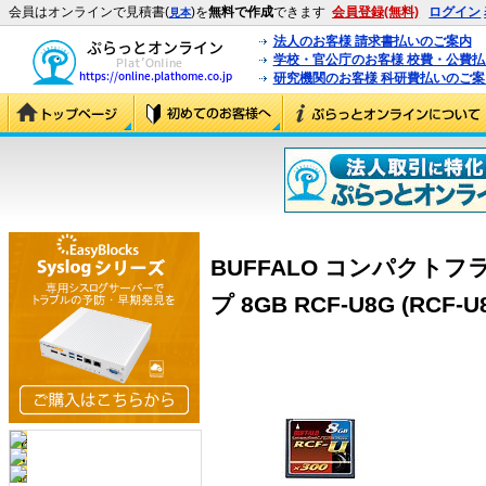
会員はオンラインで見積書(
)を
無料で作成
できます
会員登録(無料)
ログイン
見本
法人のお客様 請求書払いのご案内
学校・官公庁のお客様 校費・公費
研究機関のお客様 科研費払いのご案
BUFFALO コンパクトフ
プ 8GB RCF-U8G (RCF-U