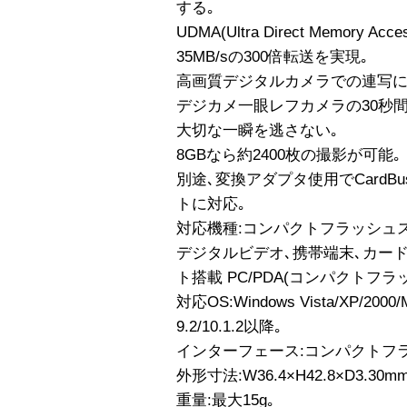
する｡
UDMA(Ultra Direct Memory Ac
35MB/sの300倍転送を実現｡
高画質デジタルカメラでの連写に
デジカメ一眼レフカメラの30秒間
大切な一瞬を逃さない｡
8GBなら約2400枚の撮影が可能｡
別途､変換アダプタ使用でCardBusスロ
トに対応｡
対応機種:コンパクトフラッシュ
デジタルビデオ､携帯端末､カードリーダ
ト搭載 PC/PDA(コンパクトフ
対応OS:Windows Vista/XP/2000
9.2/10.1.2以降｡
インターフェース:コンパクトフラッシ
外形寸法:W36.4×H42.8×D3.30
重量:最大15g｡