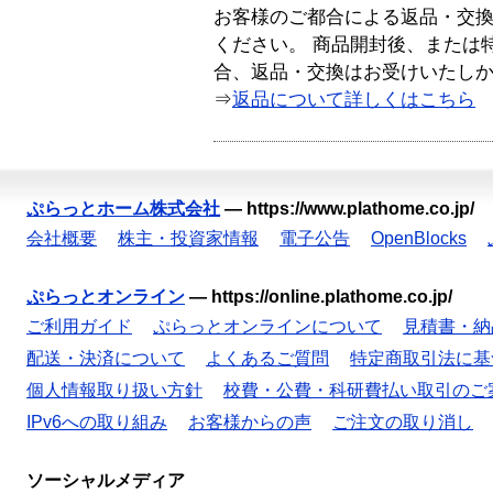
お客様のご都合による返品・交
ください。 商品開封後、または
合、返品・交換はお受けいたし
⇒
返品について詳しくはこちら
ぷらっとホーム株式会社
—
https://www.plathome.co.jp/
会社概要
株主・投資家情報
電子公告
OpenBlocks
ぷらっとオンライン
—
https://online.plathome.co.jp/
ご利用ガイド
ぷらっとオンラインについて
見積書・納
配送・決済について
よくあるご質問
特定商取引法に基
個人情報取り扱い方針
校費・公費・科研費払い取引のご
IPv6への取り組み
お客様からの声
ご注文の取り消し
ソーシャルメディア