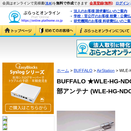
会員はオンラインで見積書(
)を
無料で作成
できます
会員登録(無料)
ログイン
見本
法人のお客様 請求書払いのご案内
学校・官公庁のお客様 校費・公費
研究機関のお客様 科研費払いのご案
ホーム
>
BUFFALO
>
AirStation
> WLE-
BUFFALO ★WLE-HG-
部アンテナ (WLE-HG-NDC