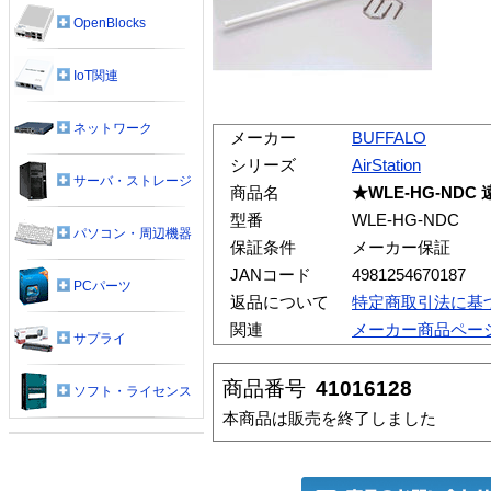
OpenBlocks
IoT関連
ネットワーク
メーカー
BUFFALO
シリーズ
AirStation
サーバ・ストレージ
商品名
★WLE-HG-ND
型番
WLE-HG-NDC
パソコン・周辺機器
保証条件
メーカー保証
JANコード
4981254670187
PCパーツ
返品について
特定商取引法に基
関連
メーカー商品ペー
サプライ
商品番号
41016128
ソフト・ライセンス
本商品は販売を終了しました