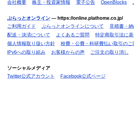
会社概要
株主・投資家情報
電子公告
OpenBlocks
ぷらっとオンライン
—
https://online.plathome.co.jp/
ご利用ガイド
ぷらっとオンラインについて
見積書・納
配送・決済について
よくあるご質問
特定商取引法に基
個人情報取り扱い方針
校費・公費・科研費払い取引のご
IPv6への取り組み
お客様からの声
ご注文の取り消し
ソーシャルメディア
Twitter公式アカウント
Facebook公式ページ