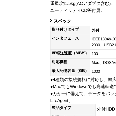
重量:約1.5kg(ACアダプタ含む)｡
ユーティリティCD等付属｡
スペック
取り付けタイプ
外付
インタフェース
IEEE1394b-2
2000、USB2.0
I/F転送速度（MB/S)
100
対応機種
Mac、DOS/
最大記憶容量（GB）
1000
●4種類の接続規格に対応し、幅
●MacでもWindowsでも高速転
●万が一に備えて、データをバック
LifeAgent」
製品タイプ
外付HDD