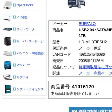
OpenBlocks
IoT関連
メーカー
BUFFALO
ネットワーク
商品名
USB2.0&eSATA&I
1TB
サーバ・ストレージ
型番
HD-M1.0TIBSU2
保証条件
メーカー保証
パソコン・周辺機器
JANコード
4981254546086
発売日
2008年2月26日
PCパーツ
返品について
特定商取引法に基
関連
メーカー商品ペー
サプライ
商品番号
41016120
ソフト・ライセンス
本商品は販売を終了しました