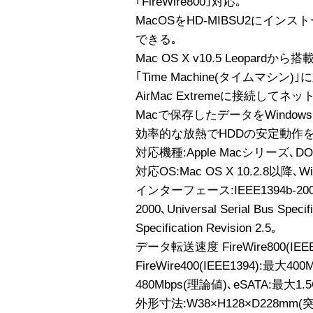
｢FireWire800｣対応｡
MacOSをHD-MIBSU2にイ
できる｡
Mac OS X v10.5 Leopa
｢Time Machine(タイムマシン)｣
AirMac Extremeに接続して
Macで保存したデータをWindo
効率的な放熱でHDDの安定動作
対応機種:Apple Macシリーズ､D
対応OS:Mac OS X 10.2.8以降､Wind
インターフェース:IEEE1394b-2002､
2000､Universal Serial Bus Specifi
Specification Revision 2.5｡
データ転送速度 FireWire800(IEE
FireWire400(IEEE1394):最大4
480Mbps(理論値)､eSATA:最大1.
外形寸法:W38×H128×D228mm