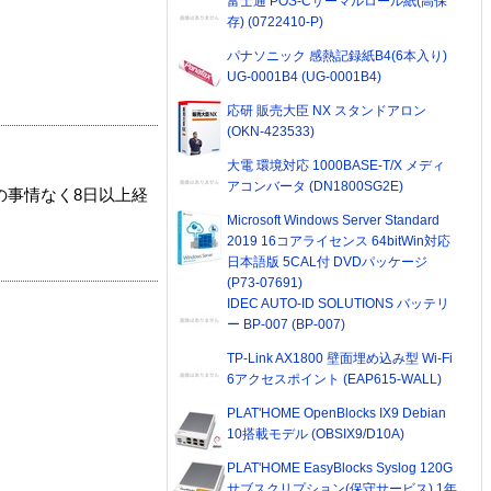
富士通 POS-Cサーマルロール紙(高保
存) (0722410-P)
パナソニック 感熱記録紙B4(6本入り)
UG-0001B4 (UG-0001B4)
応研 販売大臣 NX スタンドアロン
(OKN-423533)
大電 環境対応 1000BASE-T/X メディ
アコンバータ (DN1800SG2E)
の事情なく8日以上経
Microsoft Windows Server Standard
2019 16コアライセンス 64bitWin対応
日本語版 5CAL付 DVDパッケージ
(P73-07691)
IDEC AUTO-ID SOLUTIONS バッテリ
ー BP-007 (BP-007)
TP-Link AX1800 壁面埋め込み型 Wi-Fi
6アクセスポイント (EAP615-WALL)
PLAT'HOME OpenBlocks IX9 Debian
10搭載モデル (OBSIX9/D10A)
PLAT'HOME EasyBlocks Syslog 120G
サブスクリプション(保守サービス) 1年