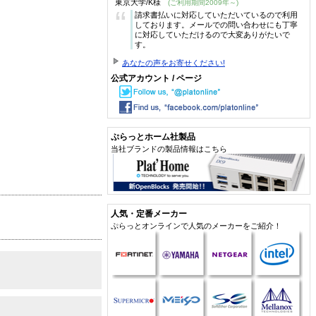
東京大学/K様
(ご利用期間2009年～)
“
請求書払いに対応していただいているので利用
しております。メールでの問い合わせにも丁寧
に対応していただけるので大変ありがたいで
す。
あなたの声をお寄せください!
公式アカウント / ページ
ぷらっとホーム社製品
当社ブランドの製品情報はこちら
人気・定番メーカー
ぷらっとオンラインで人気のメーカーをご紹介！