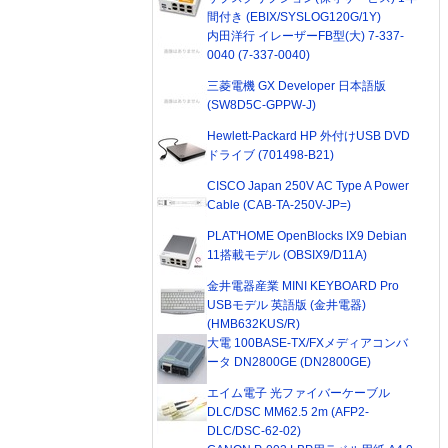
間付き (EBIX/SYSLOG120G/1Y)
内田洋行 イレーザーFB型(大) 7-337-
0040 (7-337-0040)
三菱電機 GX Developer 日本語版
(SW8D5C-GPPW-J)
Hewlett-Packard HP 外付けUSB DVD
ドライブ (701498-B21)
CISCO Japan 250V AC Type A Power
Cable (CAB-TA-250V-JP=)
PLAT'HOME OpenBlocks IX9 Debian
11搭載モデル (OBSIX9/D11A)
金井電器産業 MINI KEYBOARD Pro
USBモデル 英語版 (金井電器)
(HMB632KUS/R)
大電 100BASE-TX/FXメディアコンバ
ータ DN2800GE (DN2800GE)
エイム電子 光ファイバーケーブル
DLC/DSC MM62.5 2m (AFP2-
DLC/DSC-62-02)