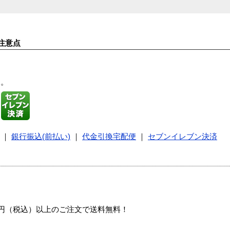
注意点
す。
｜
銀行振込(前払い)
｜
代金引換宅配便
｜
セブンイレブン決済
00円（税込）以上のご注文で送料無料！