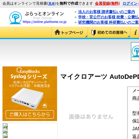
会員はオンラインで見積書(
)を
無料で作成
できます
会員登録(無料)
ログイン
見本
法人のお客様 請求書払いのご案内
学校・官公庁のお客様 校費・公費
研究機関のお客様 科研費払いのご案
マイクロアーツ AutoDePDF 
メ
商
型
保
J
返