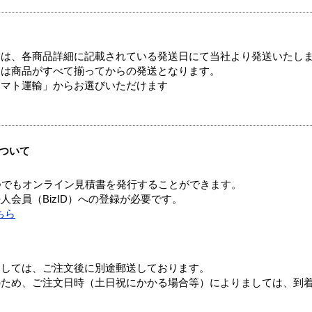
ては、各商品詳細に記載されている発送日にて当社より発送いたし
送は商品がすべて揃ってからの発送となります。
ヤマト運輸」からお選びいただけます
ついて
つでもオンライン見積書を発行することができます。
会員（BizID）への登録が必要です。
ちら
ましては、ご注文後に別途郵送しております。
のため、ご注文日時（土日祝にかかる場合等）によりましては、到