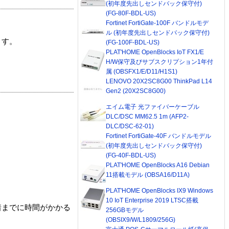
(初年度先出しセンドバック保守付)
(FG-80F-BDL-US)
Fortinet FortiGate-100F バンドルモデ
ル (初年度先出しセンドバック保守付)
ます。
(FG-100F-BDL-US)
PLAT'HOME OpenBlocks IoT FX1/E
H/W保守及びサブスクリプション1年付
属 (OBSFX1/E/D11/H1S1)
LENOVO 20X2SC8G00 ThinkPad L14
Gen2 (20X2SC8G00)
エイム電子 光ファイバーケーブル
DLC/DSC MM62.5 1m (AFP2-
DLC/DSC-62-01)
Fortinet FortiGate-40F バンドルモデル
(初年度先出しセンドバック保守付)
(FG-40F-BDL-US)
PLAT'HOME OpenBlocks A16 Debian
11搭載モデル (OBSA16/D11A)
PLAT'HOME OpenBlocks IX9 Windows
10 IoT Enterprise 2019 LTSC搭載
着までに時間がかかる
256GBモデル
(OBSIX9/W/L1809/256G)