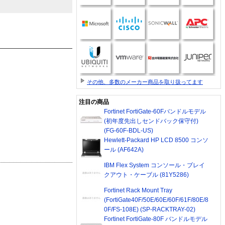
その他、多数のメーカー商品を取り扱ってます
注目の商品
Fortinet FortiGate-60Fバンドルモデル
(初年度先出しセンドバック保守付)
(FG-60F-BDL-US)
Hewlett-Packard HP LCD 8500 コンソ
ール (AF642A)
IBM Flex System コンソール・ブレイ
クアウト・ケーブル (81Y5286)
Fortinet Rack Mount Tray
(FortiGate40F/50E/60E/60F/61F/80E/8
0F/FS-108E) (SP-RACKTRAY-02)
Fortinet FortiGate-80F バンドルモデル