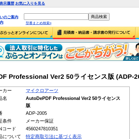
表示履歴
お気に入りを見る
払いのご案内
内
型番まとめ検索»
Professional Ver2 50ライセンス版 (ADP-20
ーカー
マイクロアーツ
品名
AutoDePDF Professional Ver2 50ライセンス
版
番
ADP-2005
証条件
メーカー保証
ANコード
4560247810351
品について
特定商取引法に基づく表示