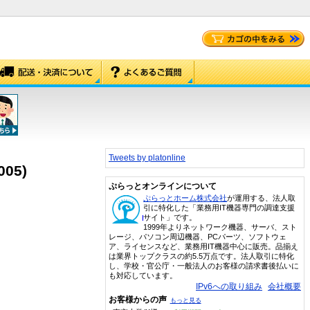
Tweets by platonline
05)
ぷらっとオンラインについて
ぷらっとホーム株式会社
が運用する、法人取
引に特化した「業務用IT機器専門の調達支援
サイト」です。
1999年よりネットワーク機器、サーバ、スト
レージ、パソコン周辺機器、PCパーツ、ソフトウェ
ア、ライセンスなど、業務用IT機器中心に販売。品揃え
は業界トップクラスの約5.5万点です。法人取引に特化
し、学校・官公庁・一般法人のお客様の請求書後払いに
も対応しています。
IPv6への取り組み
会社概要
お客様からの声
もっと見る