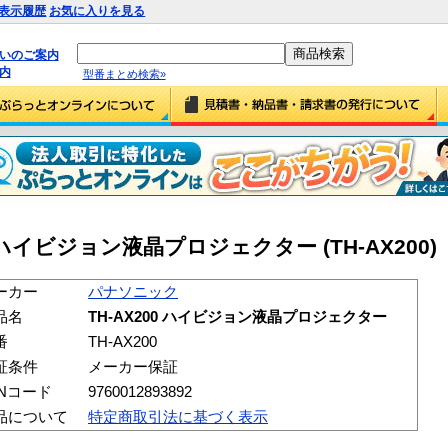
表示履歴
お気に入りを見る
払いのご案内
内
型番まとめ検索»
 ハイビジョン液晶プロジェクター (TH-AX200)
ーカー
パナソニック
品名
TH-AX200 ハイビジョン液晶プロジェクター
番
TH-AX200
証条件
メーカー保証
ANコード
9760012893892
品について
特定商取引法に基づく表示