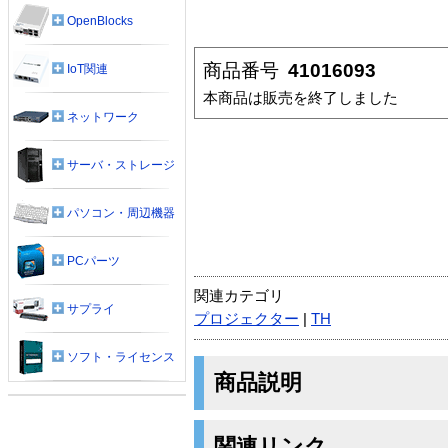
OpenBlocks
商品番号
41016093
IoT関連
本商品は販売を終了しました
ネットワーク
サーバ・ストレージ
パソコン・周辺機器
PCパーツ
関連カテゴリ
サプライ
プロジェクター
|
TH
ソフト・ライセンス
商品説明
関連リンク