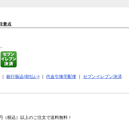
注意点
す。
｜
銀行振込(前払い)
｜
代金引換宅配便
｜
セブンイレブン決済
00円（税込）以上のご注文で送料無料！