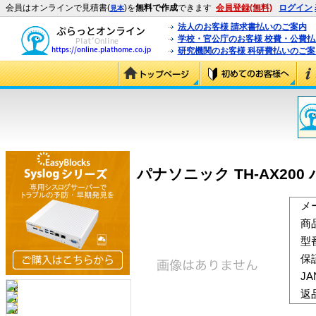
会員はオンラインで見積書(
)を
無料で作成
できます
会員登録(無料)
ログイン
見本
法人のお客様 請求書払いのご案内
学校・官公庁のお客様 校費・公費
研究機関のお客様 科研費払いのご案
パナソニック TH-AX200
メ
商
型
保
J
返