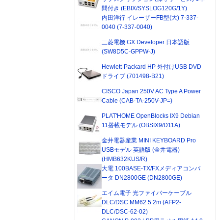
間付き (EBIX/SYSLOG120G/1Y)
内田洋行 イレーザーFB型(大) 7-337-
0040 (7-337-0040)
三菱電機 GX Developer 日本語版
(SW8D5C-GPPW-J)
Hewlett-Packard HP 外付けUSB DVD
ドライブ (701498-B21)
CISCO Japan 250V AC Type A Power
Cable (CAB-TA-250V-JP=)
PLAT'HOME OpenBlocks IX9 Debian
11搭載モデル (OBSIX9/D11A)
金井電器産業 MINI KEYBOARD Pro
USBモデル 英語版 (金井電器)
(HMB632KUS/R)
大電 100BASE-TX/FXメディアコンバ
ータ DN2800GE (DN2800GE)
エイム電子 光ファイバーケーブル
DLC/DSC MM62.5 2m (AFP2-
DLC/DSC-62-02)