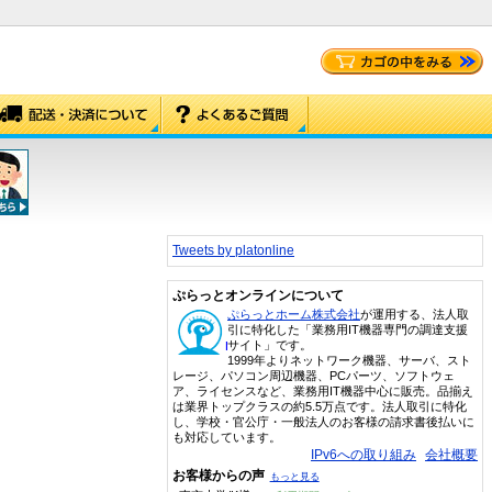
Tweets by platonline
ぷらっとオンラインについて
ぷらっとホーム株式会社
が運用する、法人取
引に特化した「業務用IT機器専門の調達支援
サイト」です。
1999年よりネットワーク機器、サーバ、スト
レージ、パソコン周辺機器、PCパーツ、ソフトウェ
ア、ライセンスなど、業務用IT機器中心に販売。品揃え
は業界トップクラスの約5.5万点です。法人取引に特化
し、学校・官公庁・一般法人のお客様の請求書後払いに
も対応しています。
IPv6への取り組み
会社概要
お客様からの声
もっと見る