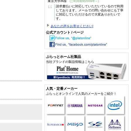
東京大学/K様
(ご利用期間2009年～)
“
請求書払いに対応していただいているので利用
しております。メールでの問い合わせにも丁寧
に対応していただけるので大変ありがたいで
す。
あなたの声をお寄せください!
公式アカウント / ページ
ぷらっとホーム社製品
当社ブランドの製品情報はこちら
人気・定番メーカー
ぷらっとオンラインで人気のメーカーをご紹介！