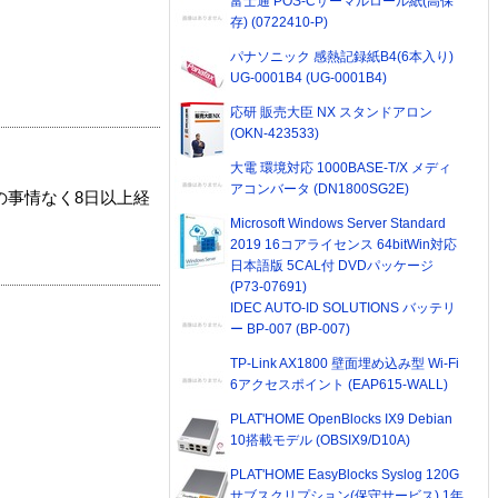
富士通 POS-Cサーマルロール紙(高保
存) (0722410-P)
パナソニック 感熱記録紙B4(6本入り)
UG-0001B4 (UG-0001B4)
応研 販売大臣 NX スタンドアロン
(OKN-423533)
大電 環境対応 1000BASE-T/X メディ
アコンバータ (DN1800SG2E)
の事情なく8日以上経
Microsoft Windows Server Standard
2019 16コアライセンス 64bitWin対応
日本語版 5CAL付 DVDパッケージ
(P73-07691)
IDEC AUTO-ID SOLUTIONS バッテリ
ー BP-007 (BP-007)
TP-Link AX1800 壁面埋め込み型 Wi-Fi
6アクセスポイント (EAP615-WALL)
PLAT'HOME OpenBlocks IX9 Debian
10搭載モデル (OBSIX9/D10A)
PLAT'HOME EasyBlocks Syslog 120G
サブスクリプション(保守サービス) 1年