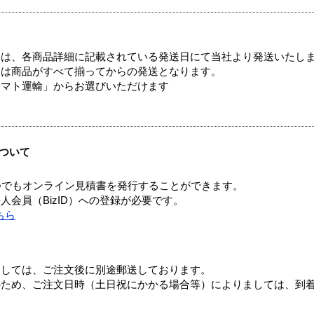
ては、各商品詳細に記載されている発送日にて当社より発送いたし
送は商品がすべて揃ってからの発送となります。
ヤマト運輸」からお選びいただけます
ついて
つでもオンライン見積書を発行することができます。
会員（BizID）への登録が必要です。
ちら
ましては、ご注文後に別途郵送しております。
のため、ご注文日時（土日祝にかかる場合等）によりましては、到