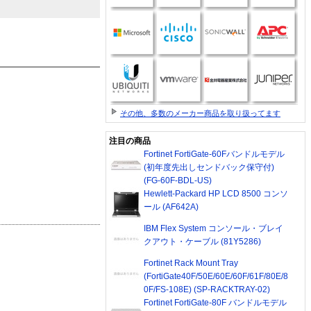
その他、多数のメーカー商品を取り扱ってます
注目の商品
Fortinet FortiGate-60Fバンドルモデル
(初年度先出しセンドバック保守付)
(FG-60F-BDL-US)
Hewlett-Packard HP LCD 8500 コンソ
ール (AF642A)
IBM Flex System コンソール・ブレイ
クアウト・ケーブル (81Y5286)
Fortinet Rack Mount Tray
(FortiGate40F/50E/60E/60F/61F/80E/8
0F/FS-108E) (SP-RACKTRAY-02)
Fortinet FortiGate-80F バンドルモデル