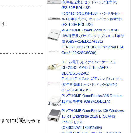
(初年度先出しセンドバック保守付)
(FG-80F-BDL-US)
Fortinet FortiGate-100F バンドルモデ
ル (初年度先出しセンドバック保守付)
ます。
(FG-100F-BDL-US)
PLAT'HOME OpenBlocks IoT FX1/E
H/W保守及びサブスクリプション1年付
属 (OBSFX1/E/D11/H1S1)
LENOVO 20X2SC8G00 ThinkPad L14
Gen2 (20X2SC8G00)
エイム電子 光ファイバーケーブル
DLC/DSC MM62.5 1m (AFP2-
DLC/DSC-62-01)
Fortinet FortiGate-40F バンドルモデル
(初年度先出しセンドバック保守付)
(FG-40F-BDL-US)
PLAT'HOME OpenBlocks A16 Debian
11搭載モデル (OBSA16/D11A)
PLAT'HOME OpenBlocks IX9 Windows
10 IoT Enterprise 2019 LTSC搭載
着までに時間がかかる
256GBモデル
(OBSIX9/W/L1809/256G)