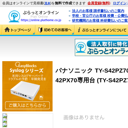
会員はオンラインで見積書(
)を
無料で作成
できます
会員登録(無料)
ログイン
見本
法人のお客様 請求書払いのご案内
学校・官公庁のお客様 校費・公費
研究機関のお客様 科研費払いのご案
パナソニック TY-S42PZ700
42PX70専用台 (TY-S42PZ