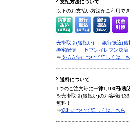
支払方法について
以下のお支払い方法がご利用で
売掛取引(後払い)
｜
銀行振込(後
換宅配便
｜
セブンイレブン決済
⇒
支払方法について詳しくはこ
送料について
1つのご注文毎に
一律1,100円(税
※売掛取引(後払い)のお客様は33
無料！
⇒
送料について詳しくはこちら