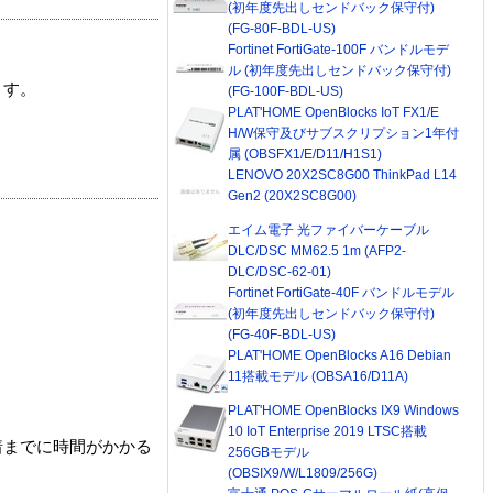
(初年度先出しセンドバック保守付)
(FG-80F-BDL-US)
Fortinet FortiGate-100F バンドルモデ
ル (初年度先出しセンドバック保守付)
ます。
(FG-100F-BDL-US)
PLAT'HOME OpenBlocks IoT FX1/E
H/W保守及びサブスクリプション1年付
属 (OBSFX1/E/D11/H1S1)
LENOVO 20X2SC8G00 ThinkPad L14
Gen2 (20X2SC8G00)
エイム電子 光ファイバーケーブル
DLC/DSC MM62.5 1m (AFP2-
DLC/DSC-62-01)
Fortinet FortiGate-40F バンドルモデル
(初年度先出しセンドバック保守付)
(FG-40F-BDL-US)
PLAT'HOME OpenBlocks A16 Debian
11搭載モデル (OBSA16/D11A)
PLAT'HOME OpenBlocks IX9 Windows
10 IoT Enterprise 2019 LTSC搭載
着までに時間がかかる
256GBモデル
(OBSIX9/W/L1809/256G)