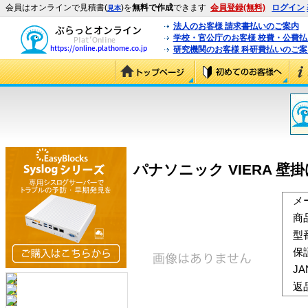
会員はオンラインで見積書(
)を
無料で作成
できます
会員登録(無料)
ログイン
見本
法人のお客様 請求書払いのご案内
学校・官公庁のお客様 校費・公費
研究機関のお客様 科研費払いのご案
パナソニック VIERA 壁掛け
メ
商
型
保
J
返