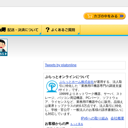
Tweets by platonline
ぷらっとオンラインについて
ぷらっとホーム株式会社
が運用する、法人取
引に特化した「業務用IT機器専門の調達支援
サイト」です。
1999年よりネットワーク機器、サーバ、スト
レージ、パソコン周辺機器、PCパーツ、ソフトウェ
ア、ライセンスなど、業務用IT機器中心に販売。品揃え
は業界トップクラスの約5.5万点です。法人取引に特化
し、学校・官公庁・一般法人のお客様の請求書後払いに
も対応しています。
IPv6への取り組み
会社概要
お客様からの声
もっと見る