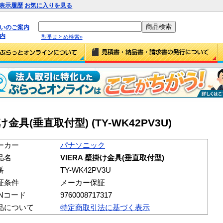
表示履歴
お気に入りを見る
払いのご案内
内
型番まとめ検索»
金具(垂直取付型) (TY-WK42PV3U)
ーカー
パナソニック
品名
VIERA 壁掛け金具(垂直取付型)
番
TY-WK42PV3U
証条件
メーカー保証
ANコード
9760008717317
品について
特定商取引法に基づく表示