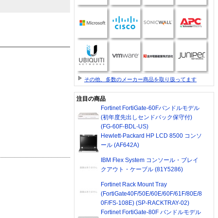
その他、多数のメーカー商品を取り扱ってます
注目の商品
Fortinet FortiGate-60Fバンドルモデル
(初年度先出しセンドバック保守付)
(FG-60F-BDL-US)
Hewlett-Packard HP LCD 8500 コンソ
ール (AF642A)
IBM Flex System コンソール・ブレイ
クアウト・ケーブル (81Y5286)
Fortinet Rack Mount Tray
(FortiGate40F/50E/60E/60F/61F/80E/8
0F/FS-108E) (SP-RACKTRAY-02)
Fortinet FortiGate-80F バンドルモデル