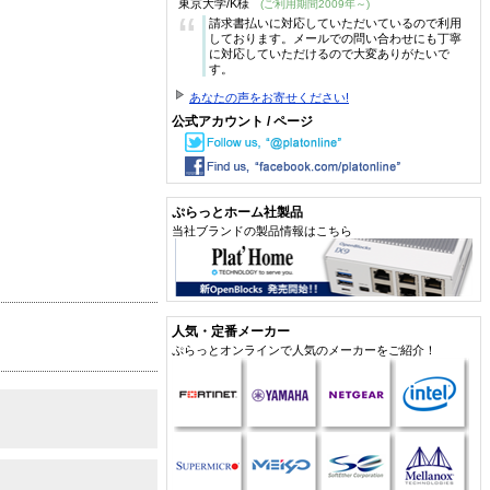
東京大学/K様
(ご利用期間2009年～)
“
請求書払いに対応していただいているので利用
しております。メールでの問い合わせにも丁寧
に対応していただけるので大変ありがたいで
す。
あなたの声をお寄せください!
公式アカウント / ページ
ぷらっとホーム社製品
当社ブランドの製品情報はこちら
人気・定番メーカー
ぷらっとオンラインで人気のメーカーをご紹介！