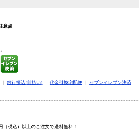
注意点
す。
｜
銀行振込(前払い)
｜
代金引換宅配便
｜
セブンイレブン決済
00円（税込）以上のご注文で送料無料！