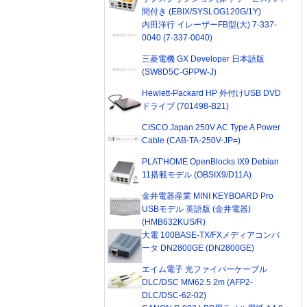
間付き (EBIX/SYSLOG120G/1Y)
内田洋行 イレーザーFB型(大) 7-337-
0040 (7-337-0040)
三菱電機 GX Developer 日本語版
(SW8D5C-GPPW-J)
Hewlett-Packard HP 外付けUSB DVD
ドライブ (701498-B21)
CISCO Japan 250V AC Type A Power
Cable (CAB-TA-250V-JP=)
PLAT'HOME OpenBlocks IX9 Debian
11搭載モデル (OBSIX9/D11A)
金井電器産業 MINI KEYBOARD Pro
USBモデル 英語版 (金井電器)
(HMB632KUS/R)
大電 100BASE-TX/FXメディアコンバ
ータ DN2800GE (DN2800GE)
エイム電子 光ファイバーケーブル
DLC/DSC MM62.5 2m (AFP2-
DLC/DSC-62-02)