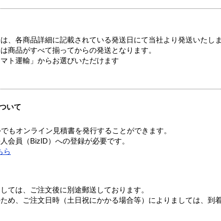
ては、各商品詳細に記載されている発送日にて当社より発送いたし
送は商品がすべて揃ってからの発送となります。
ヤマト運輸」からお選びいただけます
ついて
つでもオンライン見積書を発行することができます。
会員（BizID）への登録が必要です。
ちら
ましては、ご注文後に別途郵送しております。
のため、ご注文日時（土日祝にかかる場合等）によりましては、到