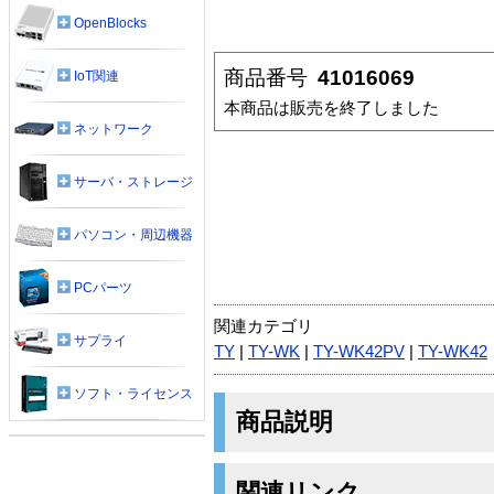
OpenBlocks
商品番号
41016069
IoT関連
本商品は販売を終了しました
ネットワーク
サーバ・ストレージ
パソコン・周辺機器
PCパーツ
関連カテゴリ
サプライ
TY
|
TY-WK
|
TY-WK42PV
|
TY-WK42
ソフト・ライセンス
商品説明
関連リンク