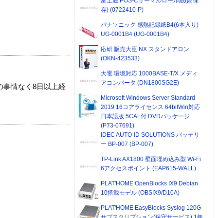
富士通 POS-Cサーマルロール紙(高保
存) (0722410-P)
パナソニック 感熱記録紙B4(6本入り)
UG-0001B4 (UG-0001B4)
応研 販売大臣 NX スタンドアロン
(OKN-423533)
大電 環境対応 1000BASE-T/X メディ
アコンバータ (DN1800SG2E)
の事情なく8日以上経
Microsoft Windows Server Standard
2019 16コアライセンス 64bitWin対応
日本語版 5CAL付 DVDパッケージ
(P73-07691)
IDEC AUTO-ID SOLUTIONS バッテリ
ー BP-007 (BP-007)
TP-Link AX1800 壁面埋め込み型 Wi-Fi
6アクセスポイント (EAP615-WALL)
PLAT'HOME OpenBlocks IX9 Debian
10搭載モデル (OBSIX9/D10A)
PLAT'HOME EasyBlocks Syslog 120G
サブスクリプション(保守サービス) 1年