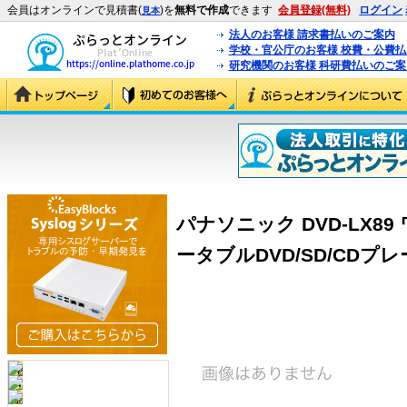
会員はオンラインで見積書(
)を
無料で作成
できます
会員登録(無料)
ログイン
見本
法人のお客様 請求書払いのご案内
学校・官公庁のお客様 校費・公費
研究機関のお客様 科研費払いのご案
パナソニック DVD-LX8
ータブルDVD/SD/CDプレーヤ